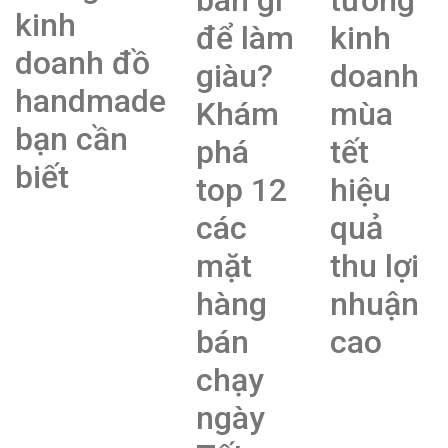
bán gì
tưởng
kinh
để làm
kinh
doanh đồ
giàu?
doanh
handmade
Khám
mùa
bạn cần
phá
tết
biết
top 12
hiệu
các
quả
mặt
thu lợi
hàng
nhuận
bán
cao
chạy
ngày