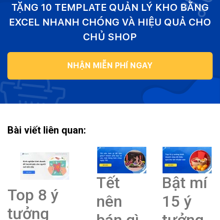
TẶNG 10 TEMPLATE QUẢN LÝ KHO BẰNG
EXCEL NHANH CHÓNG VÀ HIỆU QUẢ CHO
CHỦ SHOP
NHẬN MIỄN PHÍ NGAY
Bài viết liên quan:
Tết
Bật mí
Top 8 ý
nên
15 ý
tưởng