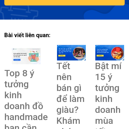
Bài viết liên quan:
Tết
Bật mí
Top 8 ý
nên
15 ý
tưởng
bán gì
tưởng
kinh
để làm
kinh
doanh đồ
giàu?
doanh
handmade
Khám
mùa
bạn cần