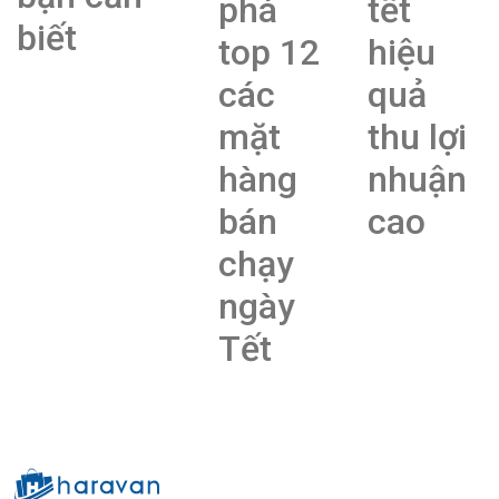
phá
tết
biết
top 12
hiệu
các
quả
mặt
thu lợi
hàng
nhuận
bán
cao
chạy
ngày
Tết