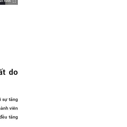
àn hình
ất do
i sự tăng
hành viên
 đều tăng