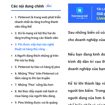
Các nội dung chính
[
Ẩn
]
1. Pinterest là trang web phát triển
nhanh nhất do tăng trưởng thành
viên tổng thể
Sau những biến cố củ
2. Đó là mạng xã hội thứ hai do
tăng trưởng trong các thành viên
cho doanh nghiệp của
3. Pin được xếp loại vào nghệ
thuật và hàng thủ công ...
Nếu bạn đang kinh do
4.Người dùng thích những gì trên
Pin mà họ thấy
trình độ dân trí cao 
5. Pinterest tự hào có hàng tỷ pins
doanh nghiệp của bạn
6. Những "Pins" trên Pinterest có
tiềm năng to lớn lan truyền
Kể từ khi thành lập 
7. Những "Pins" sống lâu hơn
người tìm kiếm. Trong
8. Nó thúc đẩy mạnh mẽ hành vi
mua hàng của người tiêu dùng.
người dùng của hơn 6
9. Pins không được coi là quảng