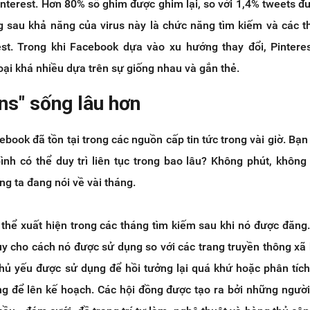
interest. Hơn 80% số ghim được ghim lại, so với 1,4% tweets đ
ng sau khả năng của virus này là chức năng tìm kiếm và các t
est. Trong khi Facebook dựa vào xu hướng thay đổi, Pintere
oại khá nhiều dựa trên sự giống nhau và gắn thẻ.
ns" sống lâu hơn
ebook đã tồn tại trong các nguồn cấp tin tức trong vài giờ. Bạ
nh có thể duy trì liên tục trong bao lâu? Không phút, không 
ng ta đang nói về vài tháng.
 thể xuất hiện trong các tháng tìm kiếm sau khi nó được đăng.
y cho cách nó được sử dụng so với các trang truyền thông xã 
hủ yếu được sử dụng để hồi tưởng lại quá khứ hoặc phân tích 
ng để lên kế hoạch. Các hội đồng được tạo ra bởi những ngườ