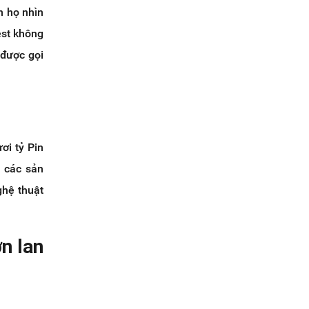
n họ nhìn
est không
 được gọi
ơi tỷ Pin
 các sản
ghệ thuật
ớn lan