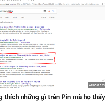
Xem toàn m
 thích những gì trên Pin
mà họ thấ