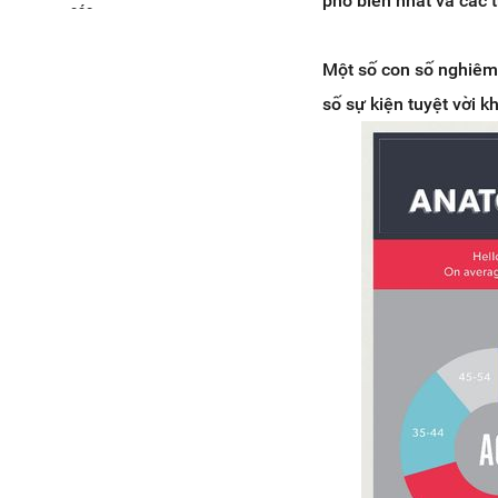
phổ biến nhất và các 
cáo ...
10. Pinterest là nơi rất tốt để thúc
đẩy một doanh nghiệp
Một số con số nghiêm 
số sự kiện tuyệt vời k