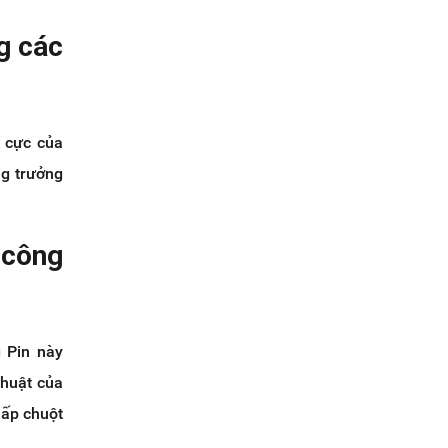
ng các
 cực của
ng trưởng
 công
g Pin này
thuật của
hấp chuột