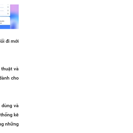
ối đi mới
 thuật và
 dành cho
i dùng và
 thống kê
ong những