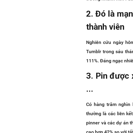
2. Đó là mạn
thành viên
Nghiên cứu ngày hôm
Tumblr trong sáu thá
111%. Đáng ngạc nhiên
3. Pin được 
...
Có hàng trăm nghìn l
thường là các liên k
pinner và các dự án t
cao hơn 42% so với tất