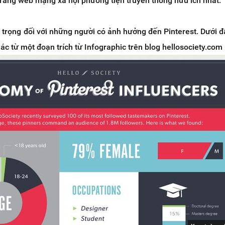
trang web mạng xã hội phương tiện truyền thông hữu ích nhất.
trọng đối với những người có ảnh hưởng đến Pinterest. Dưới đ
hác từ một đoạn trích từ Infographic trên blog hellosociety.com