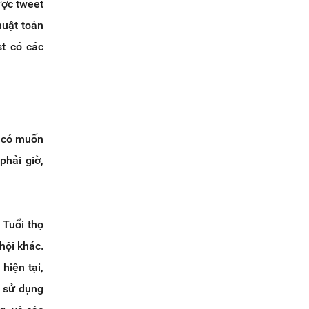
ược tweet
huật toán
st có các
n có muốn
phải giờ,
 Tuổi thọ
hội khác.
hiện tại,
i sử dụng