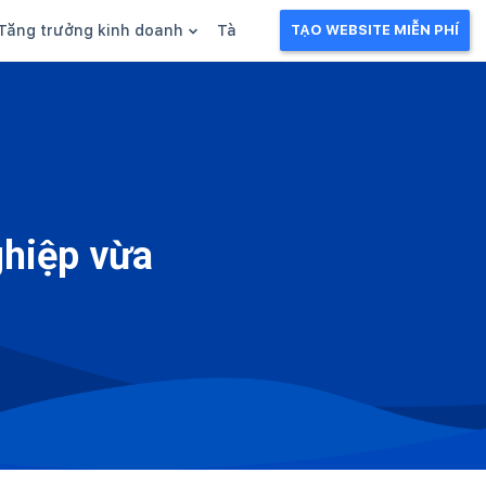
Tăng trưởng kinh doanh
Tài liệu kinh doanh
TẠO WEBSITE MIỄN PHÍ
g
Khuyến mãi
Ebook
Chăm sóc khách hàng
Câu chuyện kinh doanh
Webinar
ghiệp vừa