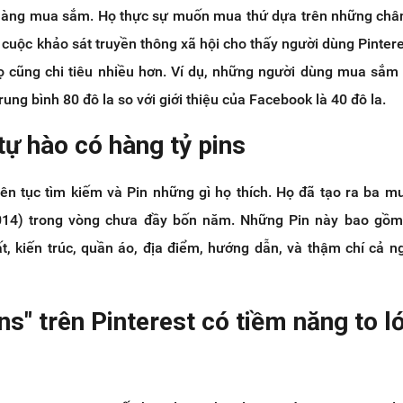
 hàng mua sắm. Họ thực sự muốn mua thứ dựa trên những châ
 cuộc khảo sát truyền thông xã hội cho thấy người dùng Pinter
ọ cũng chi tiêu nhiều hơn. Ví dụ, những người dùng mua sắm
trung bình 80 đô la so với giới thiệu của Facebook là 40 đô la.
 tự hào có hàng tỷ pins
iên tục tìm kiếm và Pin những gì họ thích. Họ đã tạo ra ba mư
14) trong vòng chưa đầy bốn năm. Những Pin này bao gồm
ất, kiến trúc, quần áo, địa điểm, hướng dẫn, và thậm chí cả n
ns" trên Pinterest có tiềm năng to l