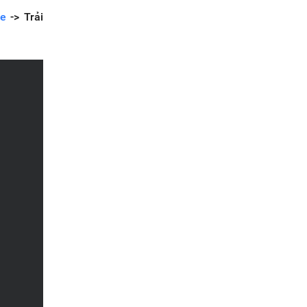
e
-> Trải