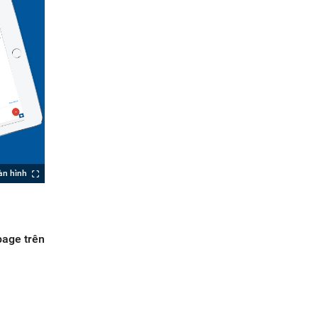
àn hình
page trên