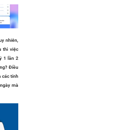
uy nhiên,
 thì việc
ý 1 lần 2
àng? Điều
 các tính
i ngày mà