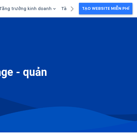
Tăng trưởng kinh doanh
Tài liệu kinh doanh
TẠO WEBSITE MIỄN PHÍ
g
Khuyến mãi
Ebook
Chăm sóc khách hàng
Câu chuyện kinh doanh
Webinar
age - quản