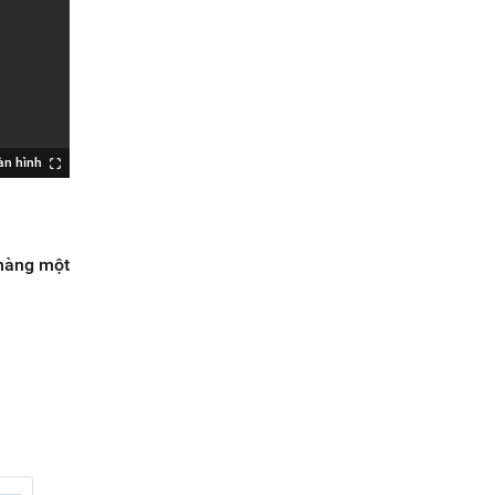
àn hình
 hàng một