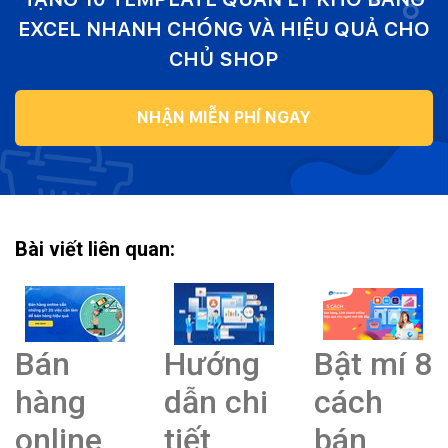
EXCEL NHANH CHÓNG VÀ HIỆU QUẢ CHO
CHỦ SHOP
NHẬN MIỄN PHÍ NGAY
Bài viết liên quan:
Bán
Hướng
Bật mí 8
hàng
dẫn chi
cách
online
tiết
bán