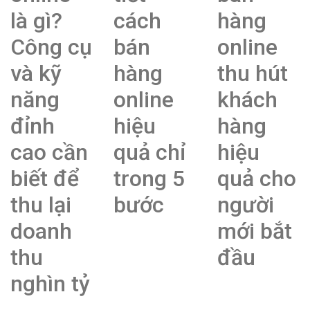
là gì?
cách
hàng
Công cụ
bán
online
và kỹ
hàng
thu hút
năng
online
khách
đỉnh
hiệu
hàng
cao cần
quả chỉ
hiệu
biết để
trong 5
quả cho
thu lại
bước
người
doanh
mới bắt
thu
đầu
nghìn tỷ