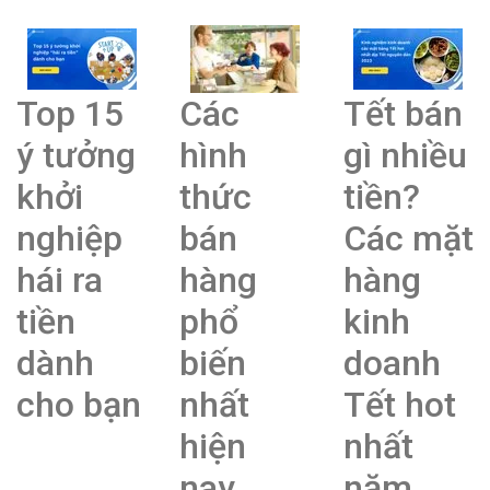
Top 15
Các
Tết bán
ý tưởng
hình
gì nhiều
khởi
thức
tiền?
nghiệp
bán
Các mặt
hái ra
hàng
hàng
tiền
phổ
kinh
dành
biến
doanh
cho bạn
nhất
Tết hot
hiện
nhất
nay
năm