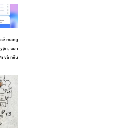
 sẽ mang
uyện, con
ơn và nếu