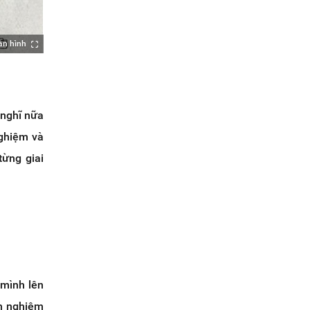
àn hình
 nghĩ nữa
nghiệm và
từng giai
 mình lên
nh nghiệm