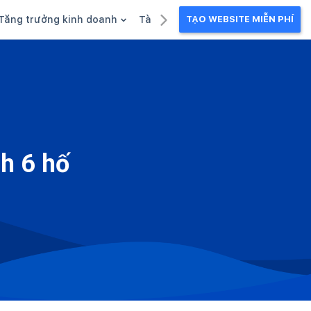
Tăng trưởng kinh doanh
Tài liệu kinh doanh
TẠO WEBSITE MIỄN PHÍ
g
Khuyến mãi
Ebook
Chăm sóc khách hàng
Câu chuyện kinh doanh
Webinar
nh 6 hố