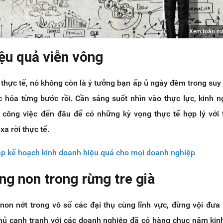
Xem toàn m
iệu quả viễn vông
 thực tế, nó không còn là ý tưởng bạn ấp ủ ngày đêm trong suy
 hóa từng bước rồi. Cần sáng suốt nhìn vào thực lực, kinh 
công việc đến đâu để có những kỳ vọng thực tế hợp lý với 
xa rời thực tế.
ập kế hoạch kinh doanh hiệu quả cho mọi doanh nghiệp
ng non trong rừng tre già
non nớt trong vô số các đại thụ cùng lĩnh vực, đừng vội đưa
hủ cạnh tranh với các doanh nghiệp đã có hàng chục năm ki