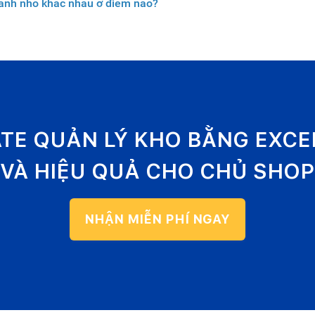
oanh nhỏ khác nhau ở điểm nào?
ATE QUẢN LÝ KHO BẰNG EXC
VÀ HIỆU QUẢ CHO CHỦ SHOP
NHẬN MIỄN PHÍ NGAY