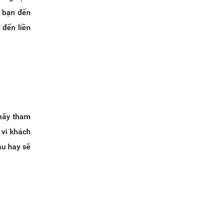
a bạn đến
 đến liền
 hãy tham
 vi khách
âu hay sẽ