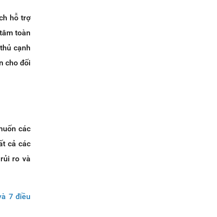
ch hỗ trợ
 tâm toàn
 thủ cạnh
n cho đối
 muốn các
ất cả các
rủi ro và
à 7 điều