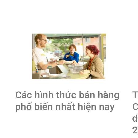
Các hình thức bán hàng
T
phổ biến nhất hiện nay
C
d
2