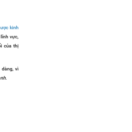
lược kinh
lĩnh vực,
i của thị
 dàng, vì
anh
.