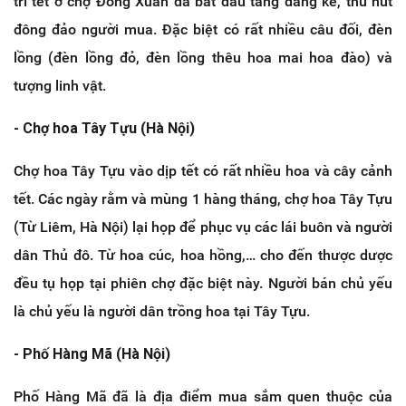
trí tết ở chợ Đồng Xuân đã bắt đầu tăng đáng kể, thu hút
đông đảo người mua. Đặc biệt có rất nhiều câu đối, đèn
lồng (đèn lồng đỏ, đèn lồng thêu hoa mai hoa đào) và
tượng linh vật.
- Chợ hoa Tây Tựu (Hà Nội)
Chợ hoa Tây Tựu vào dịp tết có rất nhiều hoa và cây cảnh
tết. Các ngày rằm và mùng 1 hàng tháng, chợ hoa Tây Tựu
(Từ Liêm, Hà Nội) lại họp để phục vụ các lái buôn và người
dân Thủ đô. Từ hoa cúc, hoa hồng,… cho đến thược dược
đều tụ họp tại phiên chợ đặc biệt này. Người bán chủ yếu
là chủ yếu là người dân trồng hoa tại Tây Tựu.
- Phố Hàng Mã (Hà Nội)
Phố Hàng Mã đã là địa điểm mua sắm quen thuộc của