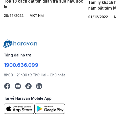
Top 13 cách đặt tên quán trà sữa hay, độc
Tâm lý khách h
lạ
nắm bắt tâm l
28/11/2022
MKT Nhi
01/12/2022
M
Tổng đài hỗ trợ
1900.636.099
8h00 - 21h00 từ Thứ Hai - Chủ nhật
Tải về Haravan Mobile App