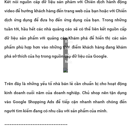
Kết nối nguồn cấp dữ liệu sản phẩm với Chiến dịch hành động
video để hướng khách hàng đến trang web của bạn hoặc với Chiến
dịch ứng dụng để đưa họ đến ứng dụng của bạn. Trong những
tuần tới, hầu hết các nhà quảng cáo sẽ có thể liên kết nguồn cấp
dữ liệu sản phẩm với quảng cáo Khám phá để hiển thị các sản
Xem
phẩm phù hợp hơn vào những thời điểm khách hàng đang khám
toàn
màn
phá sở thích của họ trong nguồn cấp dữ liệu của Google.
hình
Trên đây là những yếu tố nhà bán lẻ cần chuẩn bị cho hoạt động
kinh doanh cuối năm của doanh nghiệp. Chủ shop nên tận dụng
vào Google Shopping Ads để tiếp cận nhanh nhanh chóng đến
người tìm kiếm đang có nhu cầu với sản phẩm của mình.
------------------------------------