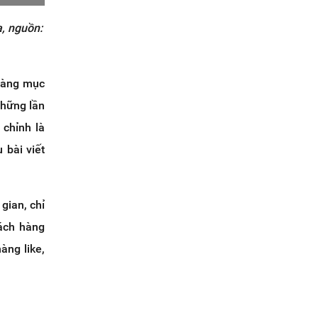
a, nguồn:
 hàng mục
những lần
 chỉnh là
 bài viết
gian, chỉ
hách hàng
àng like,