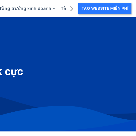
Tăng trưởng kinh doanh
Tài liệu kinh doanh
TẠO WEBSITE MIỄN PHÍ
g
Khuyến mãi
Ebook
Chăm sóc khách hàng
Câu chuyện kinh doanh
Webinar
k cực