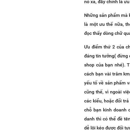
nó xa, đây chính là ư
Những sản phẩm mà kh
là một ưu thế nữa, t
đọc thấy dòng chữ quả
Ưu điểm thứ 2 của ch
đáng tin tưởng( đừng 
shop của bạn nhé). 
cách bạn vài trăm km
yếu tố về sản phẩm v
cũng thế, vì ngoài vi
các kiểu, hoặc đổi tr
chỗ bạn kinh doanh c
danh thì có thể đề t
dễ lôi kéo được đối tư