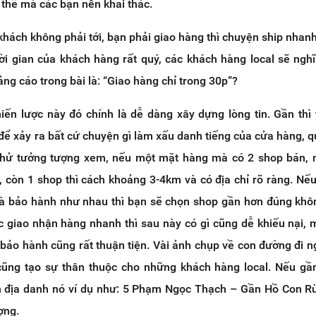
u thế mà các bạn nên khai thác.
ách không phải tới, bạn phải giao hàng thì chuyện ship nhan
hời gian của khách hàng rất quý, các khách hàng local sẽ ngh
ng cáo trong bài là: “Giao hàng chỉ trong 30p”?
iến lược này đó chính là dễ dàng xây dựng lòng tin. Gần thì 
để xảy ra bất cứ chuyện gì làm xấu danh tiếng của cửa hàng, 
Thử tưởng tượng xem, nếu một mặt hàng mà có 2 shop bán, 
, còn 1 shop thì cách khoảng 3-4km và có địa chỉ rõ ràng. Nế
à bảo hành như nhau thì bạn sẽ chọn shop gần hơn đúng kh
ệc giao nhận hàng nhanh thì sau này có gì cũng dễ khiếu nại,
ả bảo hành cũng rất thuận tiện. Vài ảnh chụp về con đường đi 
ũng tạo sự thân thuộc cho những khách hàng local. Nếu gầ
ên địa danh nó ví dụ như: 5 Phạm Ngọc Thạch – Gần Hồ Con Rù
ợng.