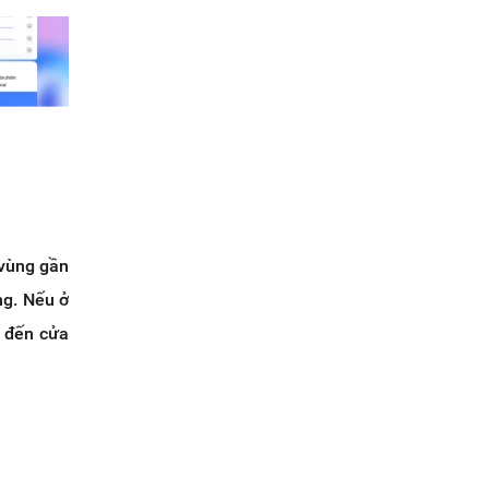
 vùng gần
ng. Nếu ở
h đến cửa