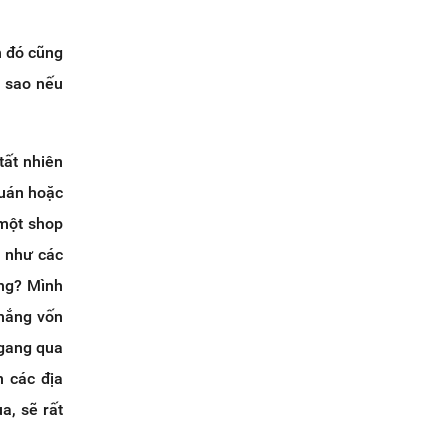
h đó cũng
ĩ sao nếu
tất nhiên
quán hoặc
một shop
u như các
ông? Mình
 mắng vốn
ngang qua
n các địa
a, sẽ rất