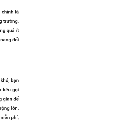
 chính là
g trường,
ng quá ít
 năng đối
 khó, bạn
o kêu gọi
g gian để
rộng lớn.
miễn phí,