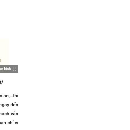
àn hình
t)
n ăn,…thì
 ngay đến
khách vẫn
ạn chỉ vì