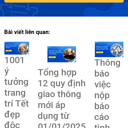
Bài viết liên quan:
1001
Thông
ý
Tổng hợp
báo
tưởng
12 quy định
việc
trang
giao thông
nộp
trí Tết
mới áp
báo
đẹp
dụng từ
cáo
độc
01/01/2025
tình