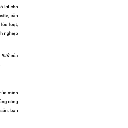
ó lợi cho
site, cần
lòe loẹt,
nh nghiệp
 thất
của
.
 của mình
ảng công
 sẵn, bạn