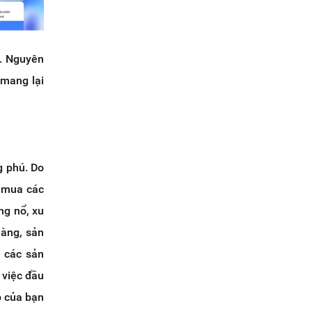
g. Nguyên
mang lại
g phú. Do
u mua các
ng nổ, xu
hàng, sản
 các sản
 việc đầu
p của bạn