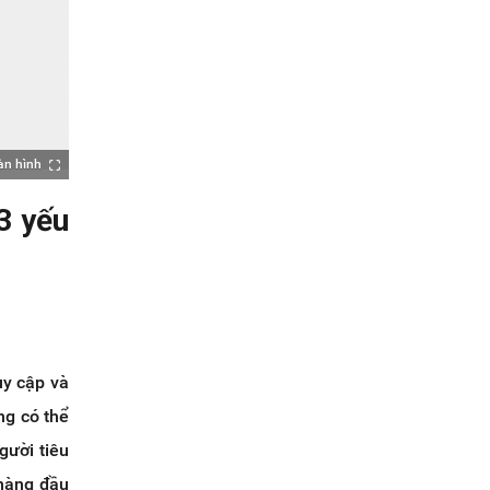
àn hình
3 yếu
uy cập và
ng có thể
gười tiêu
 hàng đầu