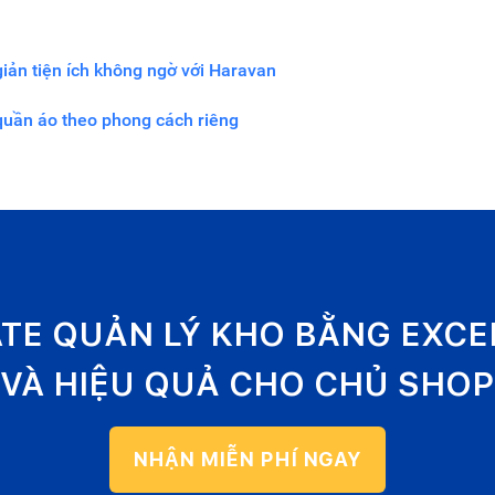
iản tiện ích không ngờ với Haravan
quần áo theo phong cách riêng
ATE QUẢN LÝ KHO BẰNG EXC
VÀ HIỆU QUẢ CHO CHỦ SHOP
NHẬN MIỄN PHÍ NGAY