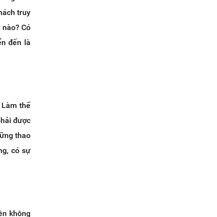
hách truy
g nào? Có
ển đến là
. Làm thế
phải được
hững thao
ng, có sự
iên không