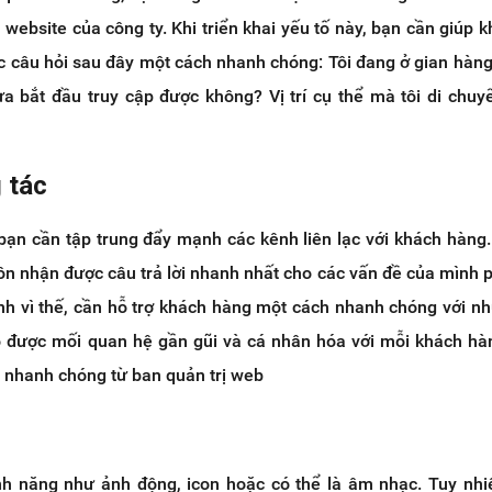
 website của công ty. Khi triển khai yếu tố này, bạn cần giúp k
ác câu hỏi sau đây một cách nhanh chóng: Tôi đang ở gian hàn
vừa bắt đầu truy cập được không? Vị trí cụ thể mà tôi di chuy
 tác
 bạn cần tập trung đẩy mạnh các kênh liên lạc với khách hàng
ôn nhận được câu trả lời nhanh nhất cho các vấn đề của mình 
ính vì thế, cần hỗ trợ khách hàng một cách nhanh chóng với n
ạo được mối quan hệ gần gũi và cá nhân hóa với mỗi khách hà
 nhanh chóng từ ban quản trị web
nh năng như ảnh động, icon hoặc có thể là âm nhạc. Tuy nh