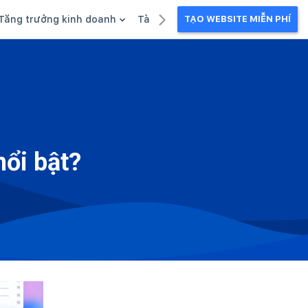
Tăng trưởng kinh doanh
Tài liệu kinh doanh
TẠO WEBSITE MIỄN PHÍ
g
Khuyến mãi
Ebook
Chăm sóc khách hàng
Câu chuyện kinh doanh
Webinar
nổi bật?