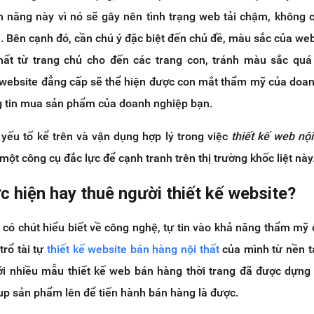
h năng này vì nó sẽ gây nên tình trạng web tải chậm, không c
 Bên cạnh đó, cần chú ý đặc biệt đến chủ đề, màu sắc của web
ất từ trang chủ cho đến các trang con, tránh màu sắc quá 
t website đẳng cấp sẽ thể hiện được con mắt thẩm mỹ của doa
g tin mua sản phẩm của doanh nghiệp bạn.
ếu tố kể trên và vận dụng hợp lý trong việc
thiết kế web nội
ột công cụ đắc lực để cạnh tranh trên thị trường khốc liệt này
c hiện hay thuê người thiết kế website?
 có chút hiểu biết về công nghệ, tự tin vào khả năng thẩm mỹ
trổ tài tự
thiết kế website bán hàng nội thất
của mình từ nền t
i nhiều mẫu thiết kế web bán hàng thời trang đã được dựng
up sản phẩm lên để tiến hành bán hàng là được.