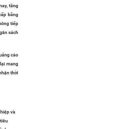
nay, tăng
 cấp bằng
hông tiếp
ngân sách
quảng cáo
 lại mang
nhận thời
hiệp và
tiêu