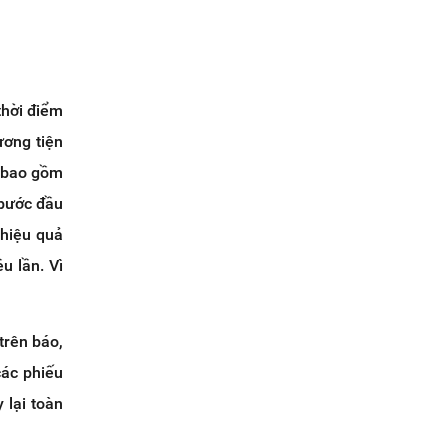
thời điểm
ương tiện
, bao gồm
 bước đầu
 hiệu quả
u lần. Vì
trên báo,
các phiếu
 lại toàn