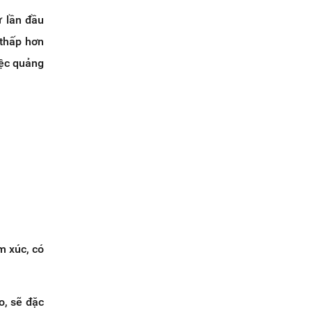
ừ lần đầu
 thấp hơn
iệc quảng
m xúc, có
o, sẽ đặc