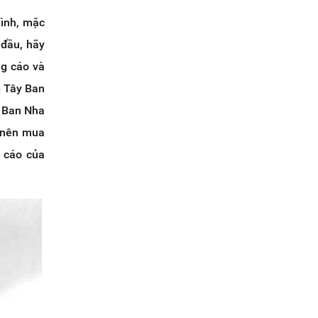
hình, mặc
 đầu, hãy
ng cáo và
g Tây Ban
y Ban Nha
t nên mua
 cáo của