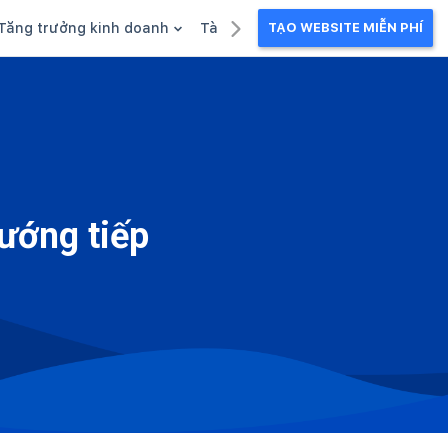
Tăng trưởng kinh doanh
Tài liệu kinh doanh
TẠO WEBSITE MIỄN PHÍ
g
Khuyến mãi
Ebook
Chăm sóc khách hàng
Câu chuyện kinh doanh
Webinar
hướng tiếp