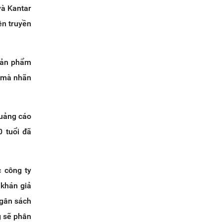
và Kantar
ên truyền
 sản phẩm
i mà nhãn
quảng cáo
0 tuổi đã
 công ty
 khán giả
ngân sách
g sẽ phân