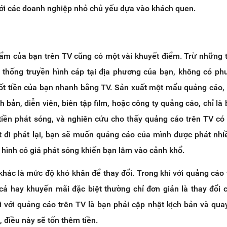
 với các doanh nghiệp nhỏ chủ yếu dựa vào khách quen.
m của bạn trên TV cũng có một vài khuyết điểm. Trừ những 
thống truyền hình cáp tại địa phương của bạn, không có ph
ốt tiền của bạn nhanh bằng TV. Sản xuất một mẩu quảng cáo
ch bản, diễn viên, biên tập film, hoặc công ty quảng cáo, chỉ là
ả tiền phát sóng, và nghiên cứu cho thấy quảng cáo trên TV có
t đi phát lại, bạn sẽ muốn quảng cáo của mình được phát nhiề
n hình có giá phát sóng khiến bạn lâm vào cảnh khổ.
hác là mức độ khó khăn để thay đổi. Trong khi với quảng cáo 
 cả hay khuyến mãi đặc biệt thường chỉ đơn giản là thay đổi 
 với quảng cáo trên TV là bạn phải cập nhật kịch bản và quay
 điều này sẽ tốn thêm tiền.