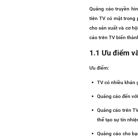
4.4 Quảng cáo bằng TVC
Quảng cáo truyền hìn
4.5 Tài trợ chương trình
tiên TV có mặt trong 
truyền hình
cho sản xuất và cơ hội
4.6 Quảng cáo thông qua
chương trình tư vấn
cáo trên TV biến thàn
5. Một số lưu ý khi xin giấy phép
quảng cáo trên truyền hình
1.1 Ưu điểm v
6. Kết luận
Ưu điểm:
TV có nhiều khán g
Quảng cáo đến với 
Quảng cáo trên TV
thể tạo sự tín nhi
Quảng cáo cho bạn