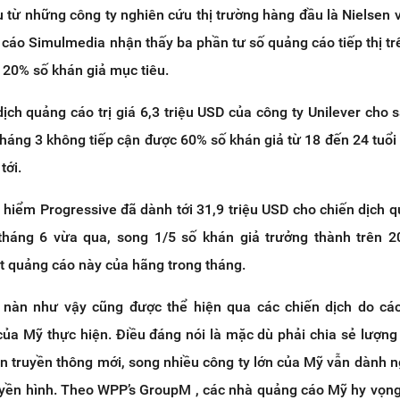
u từ những công ty nghiên cứu thị trường hàng đầu là Nielsen 
cáo Simulmedia nhận thấy ba phần tư số quảng cáo tiếp thị tr
c 20% số khán giả mục tiêu.
ịch quảng cáo trị giá 6,3 triệu USD của công ty Unilever cho
 tháng 3 không tiếp cận được 60% số khán giả từ 18 đến 24 tuổ
tới.
 hiểm Progressive đã dành tới 31,9 triệu USD cho chiến dịch 
 tháng 6 vừa qua, song 1/5 số khán giả trưởng thành trên 2
t quảng cáo này của hãng trong tháng.
 nàn như vậy cũng được thể hiện qua các chiến dịch do các
ủa Mỹ thực hiện. Điều đáng nói là mặc dù phải chia sẻ lượng
n truyền thông mới, song nhiều công ty lớn của Mỹ vẫn dành 
uyền hình. Theo WPP’s GroupM , các nhà quảng cáo Mỹ hy vọn