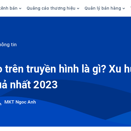
kênh bán
Quảng cáo thương hiệu
Quản lý bán hàng
n hàng
Marketing
Phần mềm quản lý bán hàn
ine
Quảng cáo
Tồn kho
hông tin
 kênh
SEO
Giao hàng và phí ship
bsite
Content
Thanh toán
trên truyền hình là gì? Xu 
n social
Thương hiệu/Brand
Tài chính
quả nhất 2023
n sàn
Nhân viên
hàng
MKT Ngoc Anh