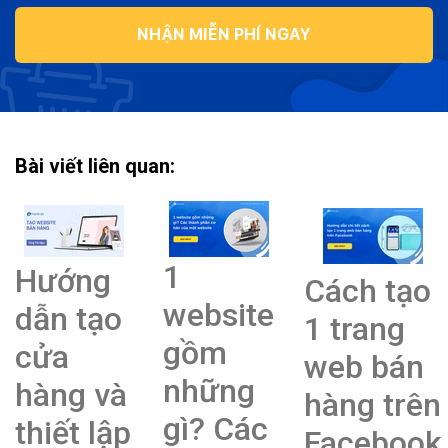
NHẬN MIỄN PHÍ NGAY
Bài viết liên quan:
1
Hướng
Cách tạo
website
dẫn tạo
1 trang
gồm
cửa
web bán
những
hàng và
hàng trên
gì? Các
thiết lập
Facebook