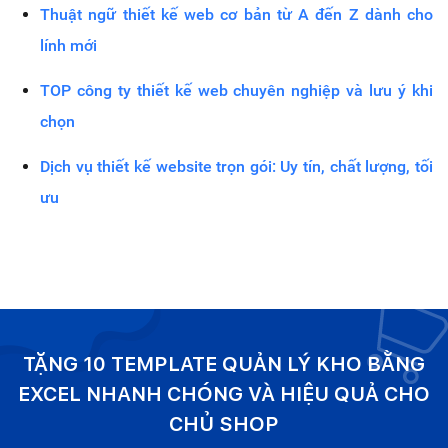
Thuật ngữ thiết kế web cơ bản từ A đến Z dành cho
lính mới
TOP công ty thiết kế web chuyên nghiệp và lưu ý khi
chọn
Dịch vụ thiết kế website trọn gói: Uy tín, chất lượng, tối
ưu
TẶNG 10 TEMPLATE QUẢN LÝ KHO BẰNG
EXCEL NHANH CHÓNG VÀ HIỆU QUẢ CHO
CHỦ SHOP