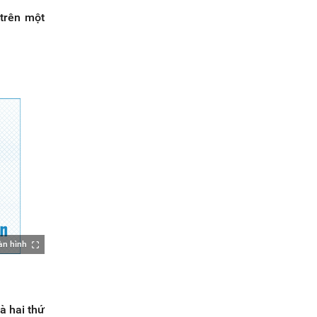
trên một
àn hình
à hai thứ