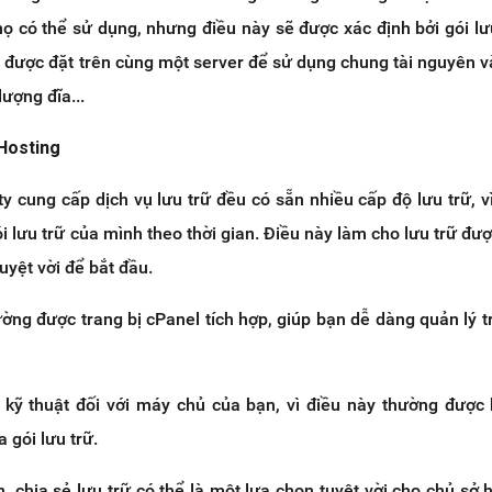
 có thể sử dụng, nhưng điều này sẽ được xác định bởi gói lư
 được đặt trên cùng một server để sử dụng chung tài nguyên v
ượng đĩa...
Hosting
y cung cấp dịch vụ lưu trữ đều có sẵn nhiều cấp độ lưu trữ, v
i lưu trữ của mình theo thời gian. Điều này làm cho lưu trữ đượ
uyệt vời để bắt đầu.
ường được trang bị cPanel tích hợp, giúp bạn dễ dàng quản lý 
 kỹ thuật đối với máy chủ của bạn, vì điều này thường đượ
 gói lưu trữ.
, chia sẻ lưu trữ có thể là một lựa chọn tuyệt vời cho chủ sở 