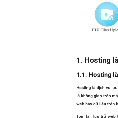
3.2 Bandwidth
3.3 Số lượng và giới hạn các
tài khoản cần thiết trong
hosting
3.4 Số lượng Email theo tên
miền trong hosting
3.5 Lựa chọn gói hosting phù
hợp với ngôn ngữ lập trình
4. Các yêu cầu cơ bản đối với một
1. Hosting l
Hosting chất lượng
5. Chi phí hosting như thế nào? Tư
vấn chọn hosting tốt nhất
1.1. Hosting là
5.1 Z.com
5.2 Vietnix (Vietnix.vn)
Hosting là dịch vụ lưu
5.3 PA Việt Nam
là không gian trên má
(PAVvietnam.vn)
web hay dữ liệu trên 
5.4 Mắt Bão (Matbao.net)
6. Kết luận
Tóm lại, lưu trữ web