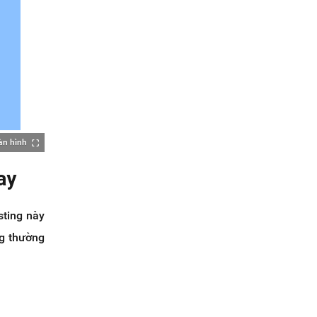
àn hình
ay
sting này
ng thường