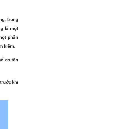
ng, trong
ng là một
một phần
ìm kiếm.
ể có tên
trước khi