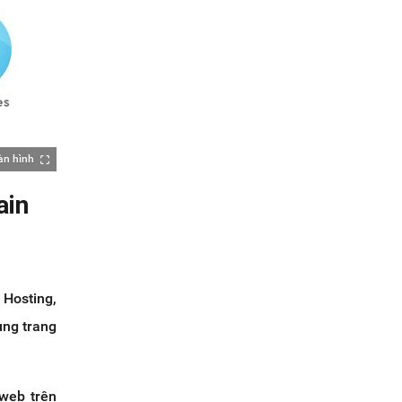
àn hình
ain
 Hosting,
ung trang
 web trên