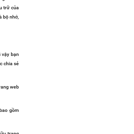
u trữ của
à bộ nhớ,
ì vậy bạn
c chia sẻ
trang web
c bao gồm
hữu trang