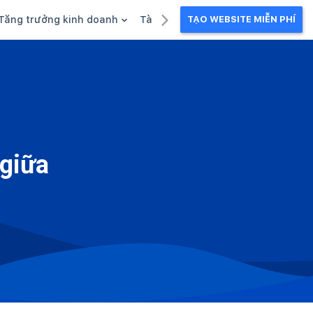
Tăng trưởng kinh doanh
Tài liệu kinh doanh
TẠO WEBSITE MIỄN PHÍ
g
Khuyến mãi
Ebook
Chăm sóc khách hàng
Câu chuyện kinh doanh
Webinar
 giữa