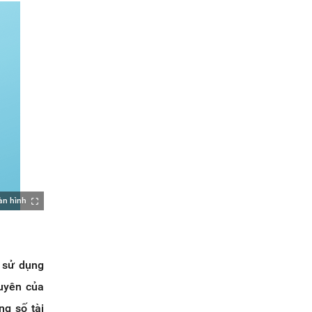
àn hình
b sử dụng
guyên của
ng số tài