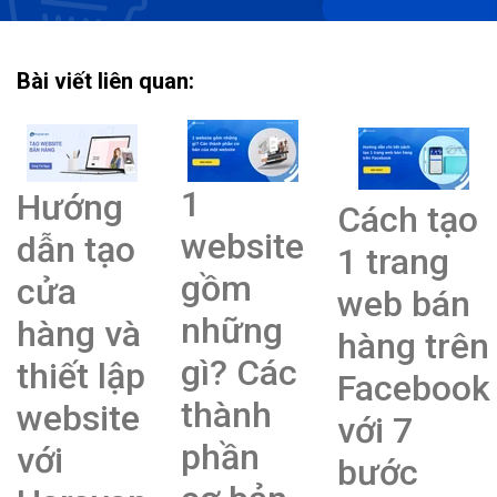
Bài viết liên quan:
1
Hướng
Cách tạo
website
dẫn tạo
1 trang
gồm
cửa
web bán
những
hàng và
hàng trên
gì? Các
thiết lập
Facebook
thành
website
với 7
phần
với
bước