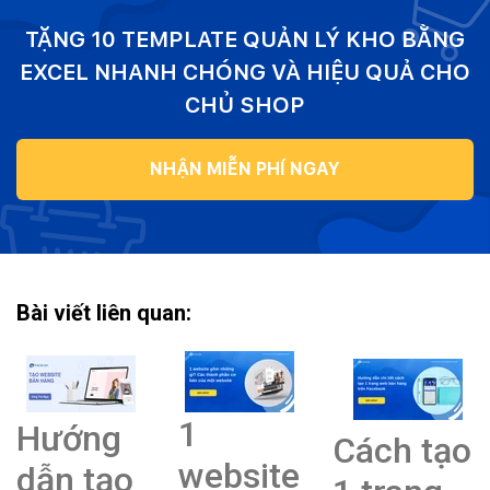
TẶNG 10 TEMPLATE QUẢN LÝ KHO BẰNG
EXCEL NHANH CHÓNG VÀ HIỆU QUẢ CHO
CHỦ SHOP
NHẬN MIỄN PHÍ NGAY
Bài viết liên quan:
1
Hướng
Cách tạo
website
dẫn tạo