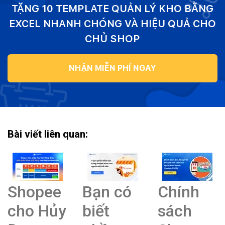
TẶNG 10 TEMPLATE QUẢN LÝ KHO BẰNG
EXCEL NHANH CHÓNG VÀ HIỆU QUẢ CHO
CHỦ SHOP
NHẬN MIỄN PHÍ NGAY
Bài viết liên quan:
Shopee
Bạn có
Chính
cho Hủy
biết
sách