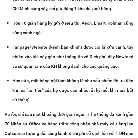
Chí Minh cũng vậy, chỉ giữ đúng 1 kho để xuất hàng.
Hơn 10 gian hàng ký gửi ở siêu thị: Aeon, Emart, Kohnan cũng
cùng cảnh ngộ.
Fanpage/Website (kênh bán chính) được coi là cứu cánh, tuy
nhiên vào lúc này gần như thông tin về Dịch phủ đầy Newfeed
và sự quan tâm của KH không dành cho các quảng cáo.
Hơn nữa, mặt hàng nội thất không là nhu yếu phẩm để ưu tiên
khi mà "túi tiền" của họ được cân nhắc rất kỹ mỗi khi mua bất
cứ thứ gì.
Và rồi, chỉ sau một khoảng thời gian ngắn, 1 hệ thống đa kênh gần
70 Nhân sự Office và hàng trăm công nhân nhà máy cả riêng lẫn
Outsource (tương đối cồng kềnh & chi phí cố định lớn với 1 DN non