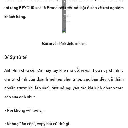
Xem
tới rằng BEYOURs sẽ là Brand nội thất nổi bật ở sàn về trải nghiệm
toàn
màn
khách hàng.
hình
Đầu tư vào hình ảnh, content
3/ Sự tử tế
Anh Rim chia sẻ: 'Cái này tuy khó mà dễ, vì văn hóa này chính là
giá trị chính của doanh nghiệp chúng tôi, các bạn đều đã thấm
nhuần trước khi lên sàn'. Một số nguyên tắc khi kinh doanh trên
sàn của anh như:
-
Nói không với tools,...
-
Không " ăn cắp", copy bất cứ thứ gì.