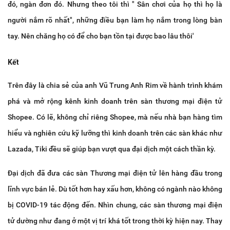
đó, ngàn đơn đó. Nhưng theo tôi thì " Sân chơi của họ thì họ là
người nắm rõ nhất", những điều bạn làm họ nắm trong lòng bàn
tay. Nên chăng họ có để cho bạn tồn tại được bao lâu thôi'
Kết
Trên đây là chia sẻ của anh Vũ Trung Anh Rim về hành trình khám
phá và mở rộng kênh kinh doanh trên sàn thương mại điện tử
Shopee. Có lẽ, không chỉ riêng Shopee, mà nếu nhà bạn hàng tìm
hiểu và nghiên cứu kỹ lưỡng thì kinh doanh trên các sàn khác như
Lazada, Tiki đều sẽ giúp bạn vượt qua đại dịch một cách thần kỳ.
Đại dịch đã đưa các sàn Thương mại điện tử lên hàng đầu trong
lĩnh vực bán lẻ. Dù tốt hơn hay xấu hơn, không có ngành nào không
bị COVID-19 tác động đến. Nhìn chung, các sàn thương mại điện
tử dường như đang ở một vị trí khá tốt trong thời kỳ hiện nay. Thay