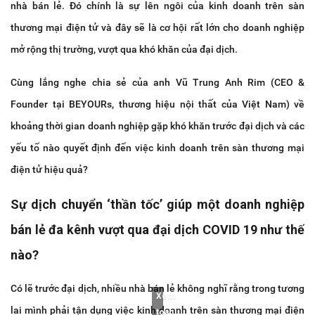
nhà bán lẻ. Đó chính là sự lên ngôi của kinh doanh trên sàn
thương mại điện tử và đây sẽ là cơ hội rất lớn cho doanh nghiệp
mở rộng thị trường, vượt qua khó khăn của đại dịch.
Cùng lắng nghe chia sẻ của anh Vũ Trung Anh Rim (CEO &
Founder tại BEYOURs, thương hiệu nội thất của Việt Nam) về
khoảng thời gian doanh nghiệp gặp khó khăn trước đại dịch và các
yếu tố nào quyết định đến việc kinh doanh trên sàn thương mại
điện tử hiệu quả?
Sự dịch chuyển ‘thần tốc’ giúp một doanh nghiệp
bán lẻ đa kênh vượt qua đại dịch COVID 19 như thế
nào?
Có lẽ trước đại dịch, nhiều nhà bán lẻ không nghĩ rằng trong tương
Xem
lai mình phải tận dụng việc kinh doanh trên sàn thương mại điện
toàn