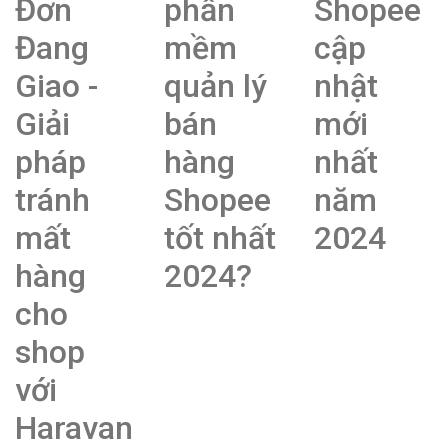
Đơn
phần
Shopee
Đang
mềm
cập
Giao -
quản lý
nhật
Giải
bán
mới
pháp
hàng
nhất
tránh
Shopee
năm
mất
tốt nhất
2024
hàng
2024?
cho
shop
với
Haravan