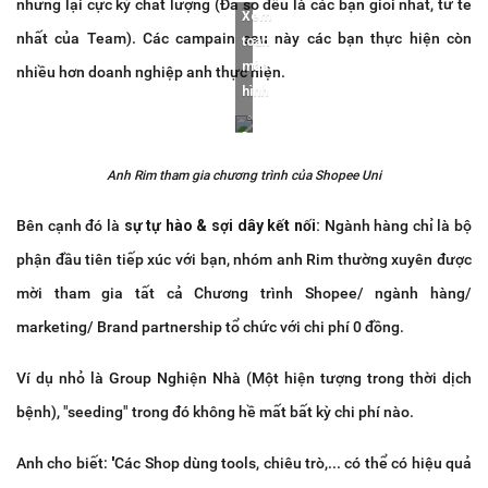
nhưng lại cực kỳ chất lượng (Đa số đều là các bạn giỏi nhất, tử tế
Xem
nhất của Team). Các campain sau này các bạn thực hiện còn
toàn
màn
nhiều hơn doanh nghiệp anh thực hiện.
hình
Anh Rim tham gia chương trình của Shopee Uni
Bên cạnh đó là
sự tự hào & sợi dây kết nối:
Ngành hàng chỉ là bộ
phận đầu tiên tiếp xúc với bạn, nhóm anh Rim thường xuyên được
mời tham gia tất cả Chương trình Shopee/ ngành hàng/
marketing/ Brand partnership tổ chức với chi phí 0 đồng.
Ví dụ nhỏ là Group Nghiện Nhà (Một hiện tượng trong thời dịch
bệnh), "seeding" trong đó không hề mất bất kỳ chi phí nào.
Anh cho biết:
'
Các Shop dùng tools, chiêu trò,... có thể có hiệu quả