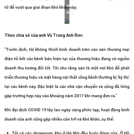
màn
tử để vượt qua giai đoạn khó khăn này.
hình
Theo chia sẻ của anh Vũ Trung Anh Rim:
“Trước dịch, tôi không thích kinh doanh trên các sàn thương mại
điện tử bởi các kênh bán hiện tại của thương hiệu đang có nguồn
doanh thu tương đối tốt. Tôi cho rằng sàn là một nơi khó để phát
triển thương hiệu và mặt hàng nội thất cồng kềnh thường bị ‘kỳ thị’
tại các kênh này. Đặc biệt là các nhà vận chuyển và cũng đã từng
gặp trường hợp này vào khoảng năm 2017 khi mang đơn ra.”
Khi đại dịch COVID 19 lây lan ngày càng phức tạp, hoạt động kinh
doanh của anh cũng gặp nhiều cản trở và khó khăn, cụ thể:
Tất cả các showroom, kho ở Hà Nội đều buộc đóng cửa. Ở Hồ