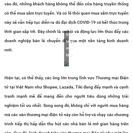
vào đó, những khách hàng không thể đến cửa hàng truyền thống
có thể mua sắm trực tuyến. Và có lẽ thói quen mua sắm trực tuyến
này sẽ vẫn tiếp tục diễn ra dù đại dịch COVID-19 có kết thúc trong
thời gian sắp tới. Đây chính là cơ hội và động lực lớn thúc đẩy các
Xem
doanh nghiệp bán lẻ chuyển đổi qua một nền tảng kinh doanh
toàn
màn
mới.
hình
Hiện tại, có thể thấy, các ông lớn trong lĩnh vực Thương mại Điện
tử tại Việt Nam như Shopee, Lazada, Tiki đang đẩy mạnh và cạnh
tranh mạnh mẽ để mang đến cho người tiêu dùng những trải
nghiệm tối ưu nhất. Song song đó, không chỉ với người mua hàng
mà các sàn thương mại điện tử này còn hỗ trợ và chạy các chương
trình tiếp thị hấp dẫn thu hút các nhà bán lẻ mở gian hàng trên
sàn. Qua đó, kinh doanh trên sàn thương mại điện tử như một làn