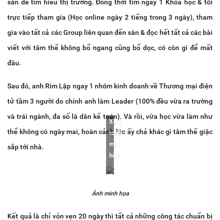
sàn để tìm hiểu thị trường. Đồng thời tìm ngay 1 Khóa học & tôi
trực tiếp tham gia (Học online ngày 2 tiếng trong 3 ngày), tham
gia vào tất cả các Group liên quan đến sàn & đọc hết tất cả các bài
viết với tâm thế không bổ ngang cũng bổ dọc, có còn gì để mất
đâu.
Sau đó, anh Rim Lập ngay 1 nhóm kinh doanh về Thương mại điện
tử tầm 3 người do chính anh làm Leader (100% đều vừa ra trường
và trái ngành, đa số là dân kế toán). Và rồi, vừa học vừa làm như
Xem
thể không có ngày mai, hoàn cảnh lúc ấy chả khác gì tâm thế giặc
toàn
màn
sắp tới nhà.
hình
Ảnh minh họa
Kết quả là chỉ vỏn vẹn 20 ngày thì tất cả những công tác chuẩn bị