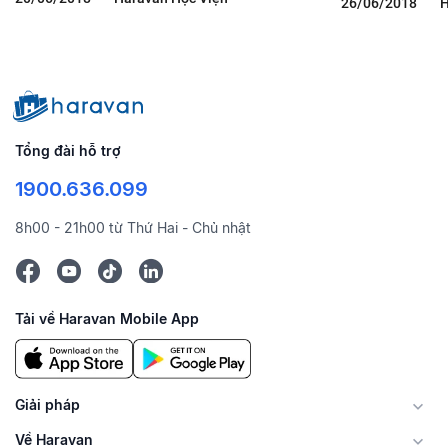
26/06/2018
H
Tổng đài hỗ trợ
1900.636.099
8h00 - 21h00 từ Thứ Hai - Chủ nhật
Tải về Haravan Mobile App
Giải pháp
Về Haravan