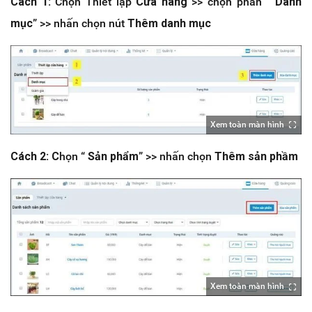
Cách 1:
C
họn Thiết lập
Cửa hàng
>> chọn phần “
Danh
mục
” >> nhấn chọn nút
Thêm danh mục
Xem toàn màn hình
Cách 2:
C
họn “
Sản phẩm
” >> nhấn chọn
Thêm sản phầm
Xem toàn màn hình