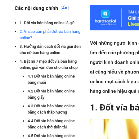
Các nội dung chính
[
Ẩn
]
1. Đốt vía bán hàng online là gì?
2. Vì sao cần phải đốt vía bán hàng
online?
Với những người kinh 
3. Hướng dẫn cách đốt vía giải đen
tìm đến các phương ph
cho nữ bán hàng online
4. Bật mí 7 mẹo đốt vía bán hàng
người kinh doanh onli
online, giải vận đen cho chủ shop
ai cũng hiểu về phươ
4.1 Đốt vía bán hàng online
online một cách hiệu 
bằng muối
hàng online hiệu quả 
4.2 Đốt vía bán hàng online
bằng giấy
1. Đốt vía bá
4.3 Đốt vía bán hàng online
bằng cách thắp hương
4.4 Đốt vía bán hàng online
bằng cách thờ thần tài
4.5 Đốt vía bán hàng online