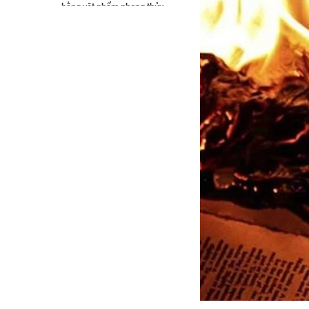
bằng vật phẩm phong thủy
4.6 Đốt vía bán hàng online
bằng cách đốt trầm hương
4.7 Đốt vía bán hàng online
bằng dọn dẹp, sắp xếp cửa
hàng
5. Có nên đốt vía bán hàng online
hay không?
6. Người bị đốt vía có bị ảnh hưởng
không?
7. Kết luận