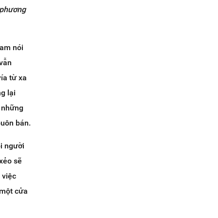
i phương
Nam nói
 vẫn
ía từ xa
g lại
n những
buôn bán.
i người
 xẻo sẽ
 việc
 một cửa