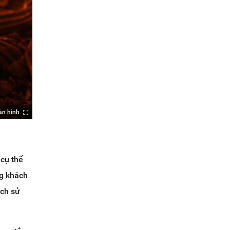
àn hình
 cụ thể
ng khách
ách sử