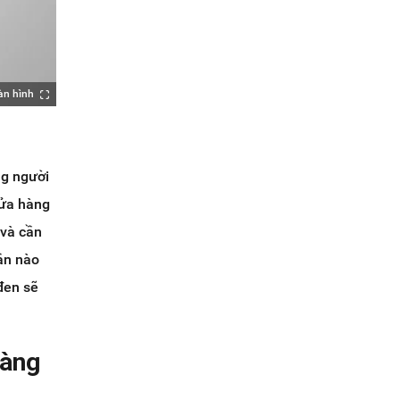
àn hình
ng người
cửa hàng
 và cần
hần nào
 đen sẽ
hàng