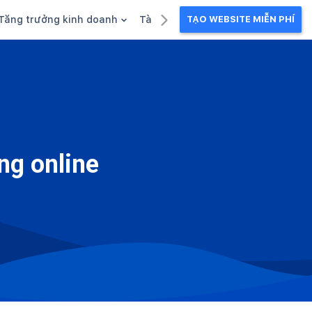
Tăng trưởng kinh doanh
Tài liệu kinh doanh
TẠO WEBSITE MIỄN PHÍ
g
Khuyến mãi
Ebook
Chăm sóc khách hàng
Câu chuyện kinh doanh
Webinar
ng online