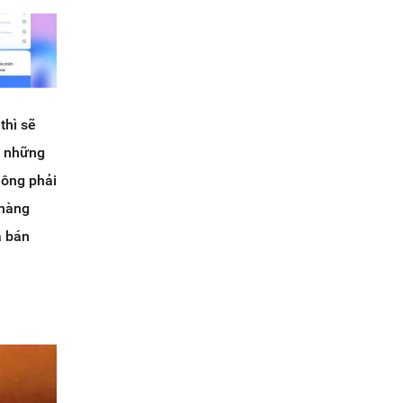
thì sẽ
i những
hông phải
 hàng
a bán