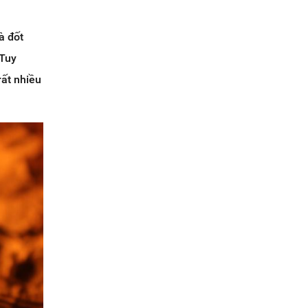
à đốt
 Tuy
rất nhiều