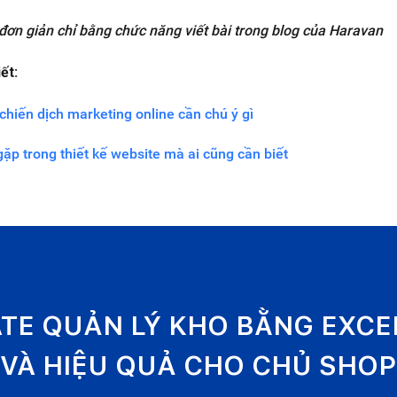
ơn giản chỉ bằng chức năng viết bài trong blog của Haravan
ết:
chiến dịch marketing online cần chú ý gì
ặp trong thiết kế website mà ai cũng cần biết
ATE QUẢN LÝ KHO BẰNG EXC
VÀ HIỆU QUẢ CHO CHỦ SHOP