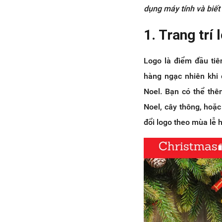
d
ụ
ng máy tính và bi
ế
t
1. Trang trí
Logo là điểm đầu tiê
hàng ngạc nhiên khi 
Noel. Bạn có thể thê
Noel, cây thông, hoặ
đổi logo theo mùa lễ h