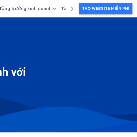
Tăng trưởng kinh doanh
Tài liệu kinh doanh
TẠO WEBSITE MIỄN PHÍ
g
Khuyến mãi
Ebook
Chăm sóc khách hàng
Câu chuyện kinh doanh
Webinar
nh với