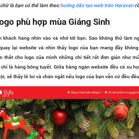
 ch
ữ
là b
ạ
n có th
ể
làm theo
hướng dẫn
t
ạ
o
web trên Haravan
r
 logo phù hợp mùa Giáng Sinh
n khách hàng nhìn vào và nhớ tới bạn. Sao không thử làm 
quay lại website và nhìn thấy logo của bạn mang đầy khôn
m thắt cho logo của mình những chi tiết rất đơn giản như m
c chỉ là hàng bông tuyết. Giữa hàng ngàn website đều có xu h
ội, sẽ thấy lẻ loi và chán ngắt nếu logo của bạn vẫn cứ đều đề