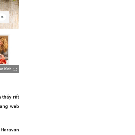
àn hình
 thấy rất
trang web
g Haravan