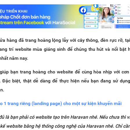
ửa hàng đã trang hoàng lộng lẫy với cây thông, đèn rực rỡ, tạ
rang trí website mùa giáng sinh để chúng thu hút và nổi bật 
nhất năm nay.
giúp bạn trang hoàng cho website để cùng hòa nhịp với cơn
 Đặc biệt, thật dễ dàng để thực hiện nếu bạn đang sử dụng
n.
o 1 trang riêng (landing page) cho một sự kiện khuyến mãi
 đủ là bạn phải có website tạo trên Haravan nhé. Nếu
ch
ư
a th
ì
v
 kế website
b
ằ
ng h
ệ
th
ố
ng công ngh
ệ
c
ủ
a Haravan nhé. Ch
ỉ
c
ầ
n