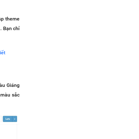
lập theme
. Bạn chỉ
iết
àu Giáng
a màu sắc