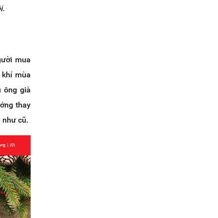
ồ
i.
người mua
g khí mùa
ũ ông già
ướng thay
u như cũ.