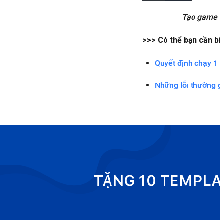
Tạo game đ
>>> Có thể bạn cần bi
Quyết định chạy 1 
Những lỗi thường g
TẶNG 10 TEMPL