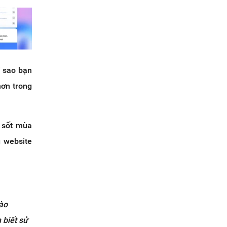
i sao bạn
hơn trong
 sốt mùa
 website
ào
 bi
ế
t s
ử