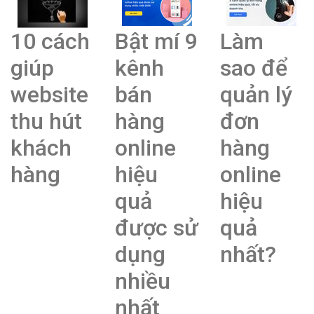
10 cách
Bật mí 9
Làm
giúp
kênh
sao để
website
bán
quản lý
thu hút
hàng
đơn
khách
online
hàng
hàng
hiệu
online
quả
hiệu
được sử
quả
dụng
nhất?
nhiều
nhất