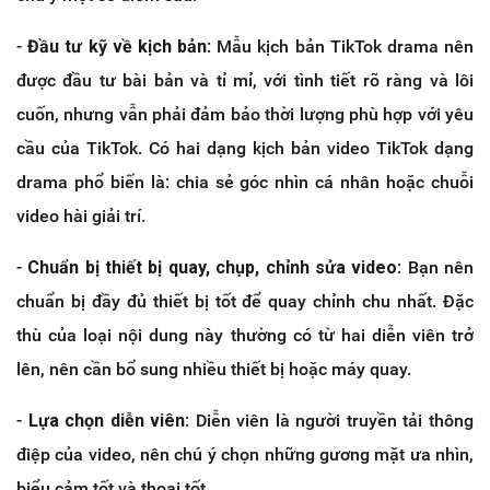
-
Đầu tư kỹ về kịch bản
: Mẫu kịch bản TikTok drama nên
được đầu tư bài bản và tỉ mỉ, với tình tiết rõ ràng và lôi
cuốn, nhưng vẫn phải đảm bảo thời lượng phù hợp với yêu
cầu của TikTok. Có hai dạng kịch bản video TikTok dạng
drama phổ biến là: chia sẻ góc nhìn cá nhân hoặc chuỗi
video hài giải trí.
-
Chuẩn bị thiết bị quay, chụp, chỉnh sửa video
: Bạn nên
chuẩn bị đầy đủ thiết bị tốt để quay chỉnh chu nhất. Đặc
thù của loại nội dung này thường có từ hai diễn viên trở
lên, nên cần bổ sung nhiều thiết bị hoặc máy quay.
-
Lựa chọn diễn viên
: Diễn viên là người truyền tải thông
điệp của video, nên chú ý chọn những gương mặt ưa nhìn,
biểu cảm tốt và thoại tốt.