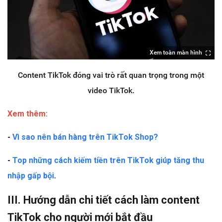
Xem toàn màn hình
Content TikTok đóng vai trò rất quan trọng trong một
video TikTok.
Xem thêm:
-
Vì sao nên bán hàng trên TikTok Shop?
-
Top những cách kiếm tiền trên TikTok giúp tăng thu
nhập gấp bội
.
III. Hướng dẫn chi tiết cách làm content
TikTok cho người mới bắt đầu