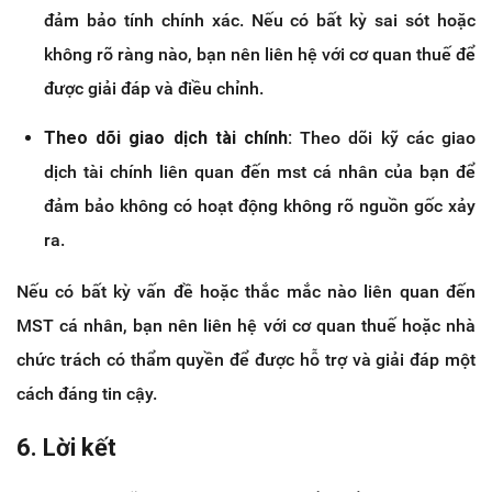
đảm bảo tính chính xác. Nếu có bất kỳ sai sót hoặc
không rõ ràng nào, bạn nên liên hệ với cơ quan thuế để
được giải đáp và điều chỉnh.
Theo dõi giao dịch tài chính:
Theo dõi kỹ các giao
dịch tài chính liên quan đến mst cá nhân của bạn để
đảm bảo không có hoạt động không rõ nguồn gốc xảy
ra.
Nếu có bất kỳ vấn đề hoặc thắc mắc nào liên quan đến
MST cá nhân, bạn nên liên hệ với cơ quan thuế hoặc nhà
chức trách có thẩm quyền để được hỗ trợ và giải đáp một
cách đáng tin cậy.
6. Lời kết