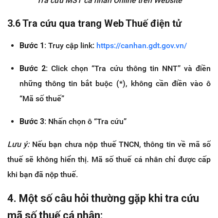
Tra cứu MST cá nhân Online trên Website
3.6 Tra cứu qua trang Web Thuế điện tử
Bước 1:
Truy cập link:
https://canhan.gdt.gov.vn/
Bước 2:
Click chọn “Tra cứu thông tin NNT” và điền
những thông tin bắt buộc (*), không cần điền vào ô
“Mã số thuế”
Bước 3:
Nhấn chọn ô “Tra cứu”
Lưu ý:
Nếu bạn chưa nộp thuế TNCN, thông tin về mã số
thuế sẽ không hiển thị. Mã số thuế cá nhân chỉ được cấp
khi bạn đã nộp thuế.
4. Một số câu hỏi thường gặp khi tra cứu
mã số thuế cá nhân: