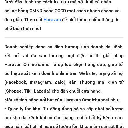
Dưới đây là những cách
tra cứu mã số thuế cá nhân
online bằng CMND hoặc CCCD một cách nhanh chóng và
đơn giản. Theo dõi
Haravan
để biết thêm nhiều thông tin
phổ biến hơn nhé!
Doanh nghiệp đang có định hướng kinh doanh đa kênh,
kết nối với đa sàn thương mại điện tử thì giải pháp
Haravan Omnichannel là sự lựa chọn hàng đầu, giúp tối
ưu hiệu suất kinh doanh online trên Website, mạng xã hội
(Facebook, Instagram, Zalo), sàn Thương mại điện tử
(Shopee, Tiki, Lazada) cho đến chuỗi cửa hàng.
Một số tính năng nổi bật của Haravan Omnichannel như:
▪️ Quản lý tồn kho: Tự động đồng bộ và cập nhật số lượng
tồn kho đa kênh khi có đơn hàng mới ở bất kỳ kênh nào,
giúp nắm bắt chính xác số lượng tồn kho, giảm sai sót thất