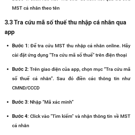
MST cá nhân theo tên
3.3 Tra cứu mã số thuế thu nhập cá nhân qua
app
Bước 1:
Để tra cứu MST thu nhập cá nhân online. Hãy
cài đặt ứng dụng "Tra cứu mã số thuế" trên điện thoại
Bước 2:
Trên giao diện của app, chọn mục “Tra cứu mã
số thuế cá nhân”. Sau đó điền các thông tin như
CMND/CCCD
Bước 3:
Nhập “Mã xác minh”
Bước 4:
Click vào "Tìm kiếm" và nhận thông tin về MST
cá nhân