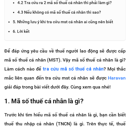
4.2 Tra cứu ra 2 mã số thuế cá nhân thì phải làm gì?
4.3 Nếu không có mã số thuế cá nhân thì sao?
5. Những lưu ý khi tra cứu mst cá nhân ai cũng nên biết
6. Lời kết
Để đáp ứng yêu cầu về thuế người lao động sẽ được cấp
mã số thuế cá nhân (MST). Vậy mã số thuế cá nhân là gì?
Làm cách nào để
tra cứu mã số thuế cá nhân
? Mọi thắc
mắc liên quan đến tra cứu mst cá nhân sẽ được
Haravan
giải đáp trong bài viết dưới đây. Cùng xem qua nhé!
1. Mã số thuế cá nhân là gì?
Trước khi tìm hiểu mã số thuế cá nhân là gì, bạn cần biết
thuế thu nhập cá nhân (TNCN) là gì. Trên thực tế, thuế