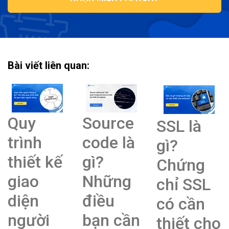
Bài viết liên quan:
Quy
Source
SSL là
trình
code là
gì?
thiết kế
gì?
Chứng
giao
Những
chỉ SSL
diện
điều
có cần
người
bạn cần
thiết cho