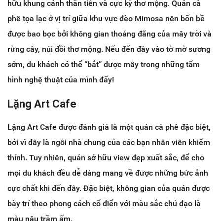
hữu khung cảnh thần tiên và cực kỳ thơ mộng. Quán cà
phê tọa lạc ở vị trí giữa khu vực đèo Mimosa nên bốn bề
được bao bọc bởi không gian thoáng đãng của mây trời và
rừng cây, núi đồi thơ mộng. Nếu đến đây vào tờ mờ sương
sớm, du khách có thể “bắt” được mây trong những tấm
hình nghệ thuật của mình đấy!
Lặng Art Cafe
Lặng Art Cafe được đánh giá là một quán cà phê đặc biệt,
bởi vì đây là ngôi nhà chung của các bạn nhân viên khiếm
thính. Tuy nhiên, quán sở hữu view đẹp xuất sắc, để cho
mọi du khách đều dễ dàng mang về được những bức ảnh
cực chất khi đến đây. Đặc biệt, không gian của quán được
bày trí theo phong cách cổ điển với màu sắc chủ đạo là
màu nâu trầm ấm.