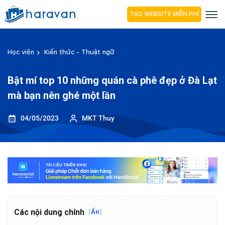
TẠO WEBSITE MIỄN PHÍ
Học viện
Kiến thức - Thuật ngữ
Bật mí top 10 những quán cà phê đẹp ở Đà Lạt
mà bạn nên ghé một lần
04/05/2023
MKT Thuy
Các nội dung chính
[
Ẩn
]