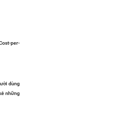
Cost-per-
gười dùng
 kê những