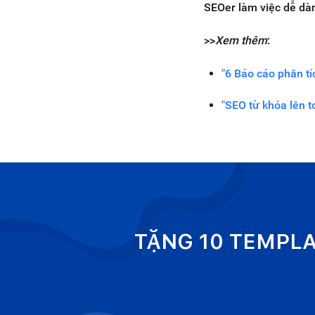
SEOer làm việc dễ dà
>>
Xem thêm
:
"6 Báo cáo phân tí
"SEO từ khóa lên t
TẶNG 10 TEMPL