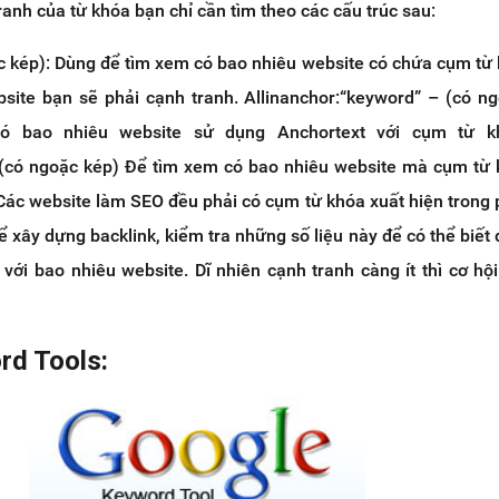
ranh của từ khóa bạn chỉ cần tìm theo các cấu trúc sau:
c kép): Dùng để tìm xem có bao nhiêu website có chứa cụm từ
site bạn sẽ phải cạnh tranh. Allinanchor:“keyword” – (có n
ó bao nhiêu website sử dụng Anchortext với cụm từ k
 – (có ngoặc kép) Để tìm xem có bao nhiêu website mà cụm từ
. Các website làm SEO đều phải có cụm từ khóa xuất hiện trong p
ể xây dựng backlink, kiểm tra những số liệu này để có thể biết
với bao nhiêu website. Dĩ nhiên cạnh tranh càng ít thì cơ hộ
rd Tools: