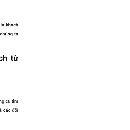
 là khách
 chúng ta
ch từ
ng cụ tìm
à các đối