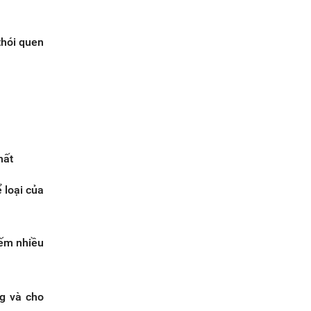
thói quen
hất
 loại của
iếm nhiều
ng và cho