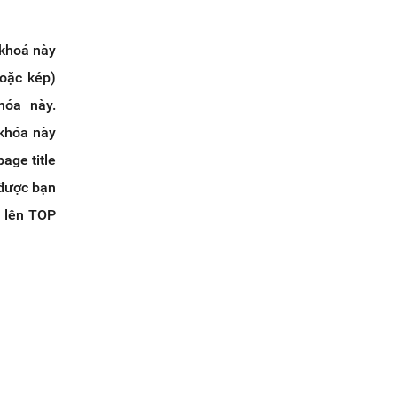
 khoá này
goặc kép)
hóa này.
 khóa này
age title
 được bạn
i lên TOP