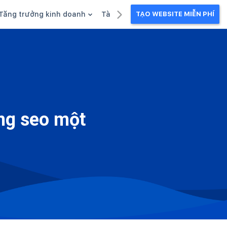
Tăng trưởng kinh doanh
Tài liệu kinh doanh
TẠO WEBSITE MIỄN PHÍ
g
Khuyến mãi
Ebook
Chăm sóc khách hàng
Câu chuyện kinh doanh
Webinar
ng seo một