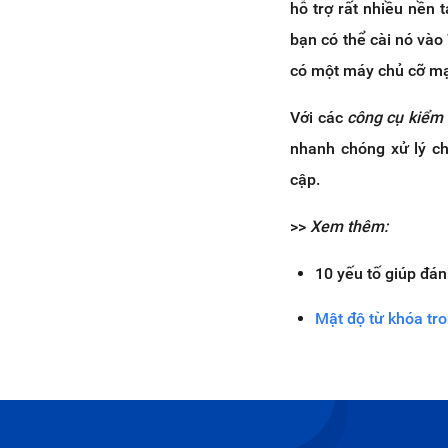
hỗ trợ rất nhiều nền
bạn có thể cài nó và
có một máy chủ cỡ mạn
Với các
công cụ kiểm 
nhanh chóng xử lý ch
cập.
>>
Xem thêm:
10 yếu tố giúp đán
Mật độ từ khóa tr