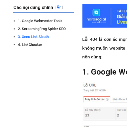
Các nội dung chính
[
Ẩn
]
1. Google Webmaster Tools
2. ScreamingFrog Spider SEO
3. Xenu Link Sleuth
Lỗi 404 là cơn ác mộn
4. LinkChecker
không muốn website b
nên dùng:
1. Google W