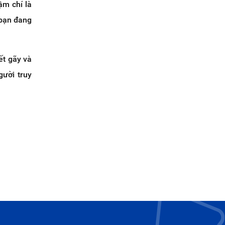
ậm chí là
 bạn đang
ết gãy và
gười truy