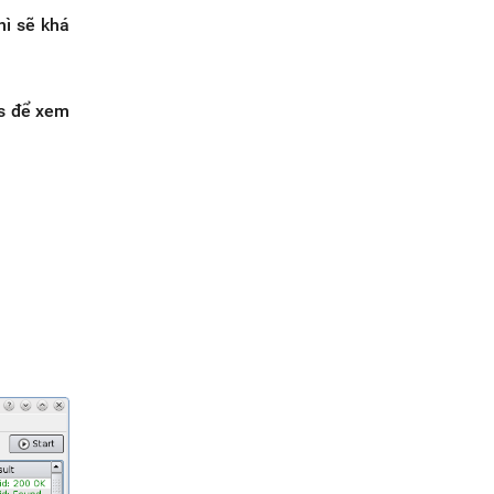
hì sẽ khá
es để xem