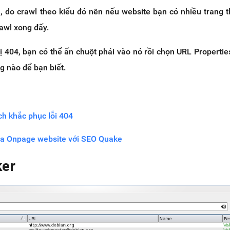
, do crawl theo kiểu đó nên nếu website bạn có nhiều trang t
rawl xong đấy.
 bị 404, bạn có thể ấn chuột phải vào nó rồi chọn URL Properti
g nào để bạn biết.
ách khắc phục lỗi 404
ra Onpage website với SEO Quake
ker