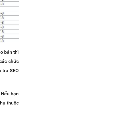
ơ bản thì
 các chức
m tra SEO
. Nếu bạn
phụ thuộc