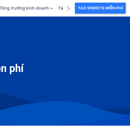
Tăng trưởng kinh doanh
Tài liệu kinh doanh
TẠO WEBSITE MIỄN PHÍ
g
Khuyến mãi
Ebook
Chăm sóc khách hàng
Câu chuyện kinh doanh
Webinar
ễn phí