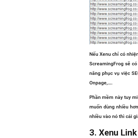
Nếu Xenu chỉ có nhiệm 
ScreamingFrog sẽ có 
năng phục vụ việc SEO
Onpage,….
Phần mềm này tuy miễn
muốn dùng nhiều hơn 
nhiều vào nó thì cái g
3. Xenu Link