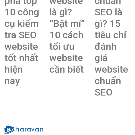
phá top
website
chuẩn
10 công
là gì?
SEO là
cụ kiểm
“Bật mí”
gì? 15
tra SEO
10 cách
tiêu chí
website
tối ưu
đánh
tốt nhất
website
giá
hiện
cần biết
website
nay
chuẩn
SEO