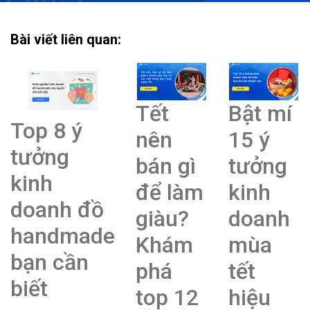
Bài viết liên quan:
Tết
Bật mí
Top 8 ý
nên
15 ý
tưởng
bán gì
tưởng
kinh
để làm
kinh
doanh đồ
giàu?
doanh
handmade
Khám
mùa
bạn cần
phá
tết
biết
top 12
hiệu