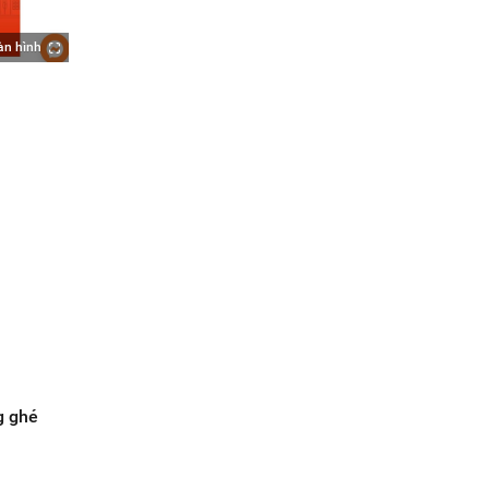
àn hình
g ghé