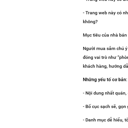
- Trang web này có n
không?
Mục tiêu của nhà bán h
Người mua sắm chú ý đ
đóng vai trò như “phò
khách hàng, hướng dẫ
Những yếu tố cơ bản:
- Nội dung nhất quán, 
- Bố cục sạch sẽ, gọn
- Danh mục dễ hiểu, tố