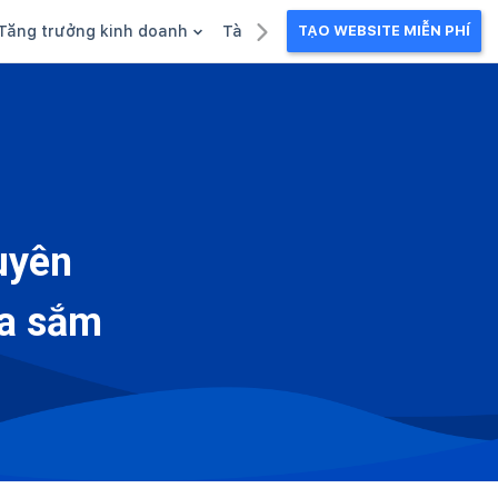
Tăng trưởng kinh doanh
Tài liệu kinh doanh
TẠO WEBSITE MIỄN PHÍ
g
Khuyến mãi
Ebook
Chăm sóc khách hàng
Câu chuyện kinh doanh
Webinar
uyên
ua sắm