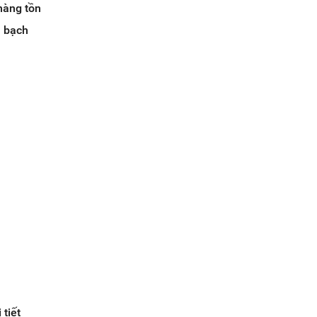
 hàng tồn
h bạch
tiết