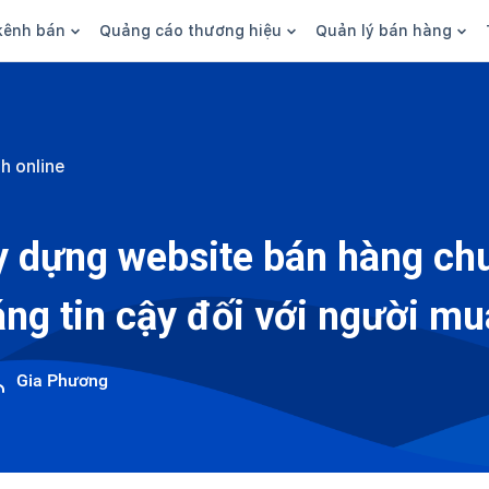
kênh bán
Quảng cáo thương hiệu
Quản lý bán hàng
n hàng
Marketing
Phần mềm quản lý bán hàn
ine
Quảng cáo
Tồn kho
h online
 kênh
SEO
Giao hàng và phí ship
bsite
Content
Thanh toán
y dựng website bán hàng ch
n social
Thương hiệu/Brand
Tài chính
áng tin cậy đối với người m
n sàn
Nhân viên
hàng
Gia Phương