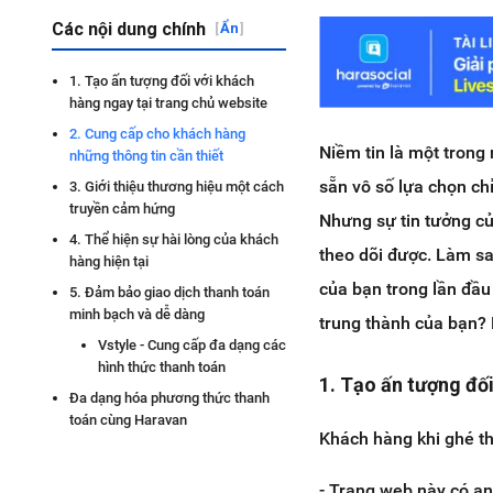
Các nội dung chính
[
Ẩn
]
1. Tạo ấn tượng đối với khách
hàng ngay tại trang chủ website
2. Cung cấp cho khách hàng
Niềm tin là một trong
những thông tin cần thiết
sẵn vô số lựa chọn ch
3. Giới thiệu thương hiệu một cách
truyền cảm hứng
Nhưng sự tin tưởng củ
4. Thể hiện sự hài lòng của khách
theo dõi được. Làm sa
hàng hiện tại
của bạn trong lần đầ
5. Đảm bảo giao dịch thanh toán
minh bạch và dễ dàng
trung thành của bạn? B
Vstyle - Cung cấp đa dạng các
hình thức thanh toán
1. Tạo ấn tượng đố
Đa dạng hóa phương thức thanh
toán cùng Haravan
Khách hàng khi ghé t
- Trang web này có a