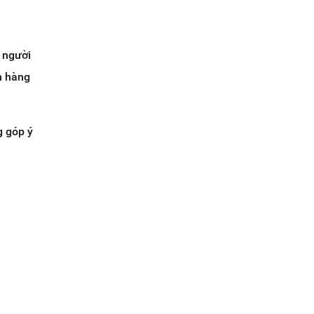
 người
h hàng
g góp ý