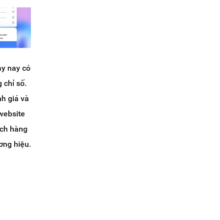
ày nay có
 chỉ số.
nh giá và
website
ách hàng
ơng hiệu.