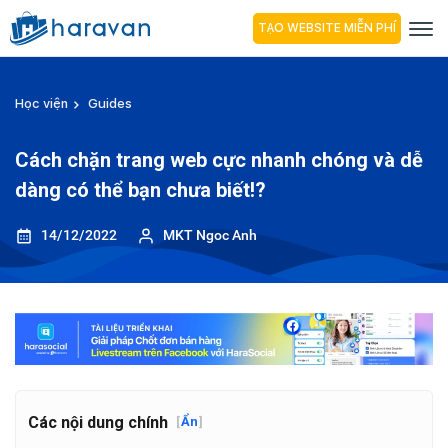
TẠO WEBSITE MIỄN PHÍ
Học viện
Guides
Cách chặn trang web cực nhanh chóng và dễ
dàng có thể bạn chưa biết!?
14/12/2022
MKT Ngoc Anh
Các nội dung chính
[
Ẩn
]