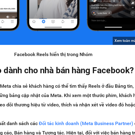
Xem toàn m
Facebook Reels hiển thị trong Nhóm
ào dành cho nhà bán hàng Facebook?
 Meta chia sẻ khách hàng có thể tìm thấy Reels ở đầu Bảng tin
hững bảng cập nhật của Meta. Khi xem một thước phim, khách 
heo dõi thương hiệu từ video, thích và nhận xét về video đó hoặ
ất danh sách các
Đối tác kinh doanh (Meta Business Partner)
g cáo, Bán hàng và Tương tác. Hiện tại, đối với việc bán hàng t