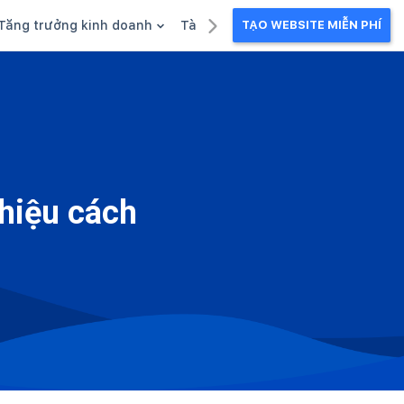
Tăng trưởng kinh doanh
Tài liệu kinh doanh
TẠO WEBSITE MIỄN PHÍ
g
Khuyến mãi
Ebook
Chăm sóc khách hàng
Câu chuyện kinh doanh
Webinar
thiệu cách