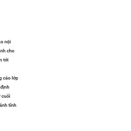
ạo nội
ành cho
n tới
g cáo lớp
 định
 cuối
ảnh tĩnh