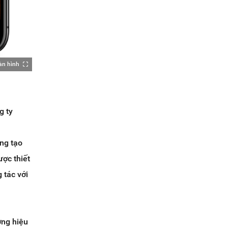
àn hình
g ty
ng tạo
ợc thiết
 tác với
ơng hiệu