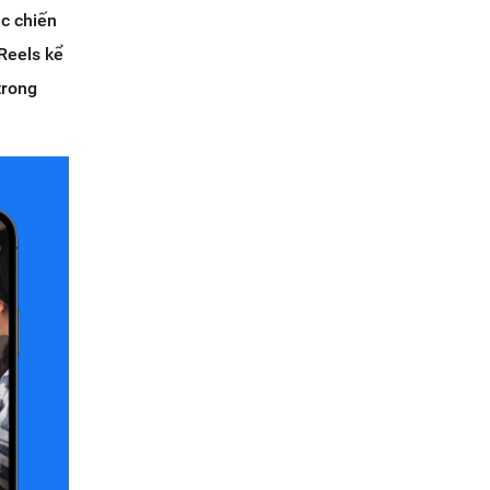
ặc chiến
Reels kể
trong