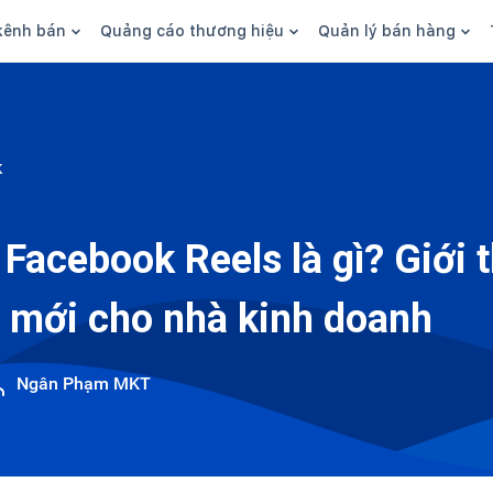
kênh bán
Quảng cáo thương hiệu
Quản lý bán hàng
n hàng
Marketing
Phần mềm quản lý bán hàn
ine
Quảng cáo
Tồn kho
k
 kênh
SEO
Giao hàng và phí ship
bsite
Content
Thanh toán
Facebook Reels là gì? Giới 
n social
Thương hiệu/Brand
Tài chính
 mới cho nhà kinh doanh
n sàn
Nhân viên
hàng
Ngân Phạm MKT