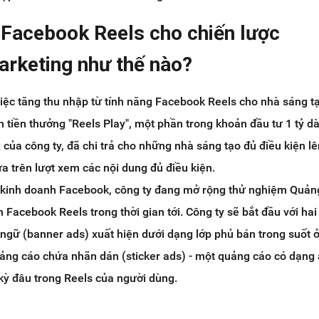
 Facebook Reels cho chiến lược
rketing như thế nào?
 việc tăng thu nhập từ tính năng Facebook Reels cho nhà sáng t
 tiền thưởng "Reels Play", một phần trong khoản đầu tư 1 tỷ d
của công ty, đã chi trả cho những nhà sáng tạo đủ điều kiện lê
a trên lượt xem các nội dung đủ điều kiện.
à kinh doanh Facebook, công ty đang mở rộng thử nghiệm Quản
 Facebook Reels trong thời gian tới. Công ty sẽ bắt đầu với hai
ngữ (banner ads) xuất hiện dưới dạng lớp phủ bán trong suốt ở
ảng cáo chứa nhãn dán (sticker ads) - một quảng cáo có dạng 
 kỳ đâu trong Reels của người dùng.