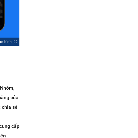
àn hình
, Nhóm,
hàng của
c chia sẻ
cung cấp
rên