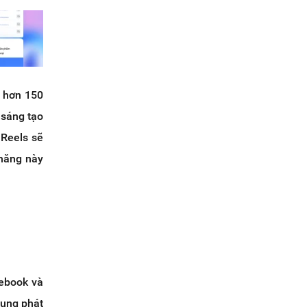
n hơn 150
 sáng tạo
 Reels sẽ
 năng này
ebook và
dung phát