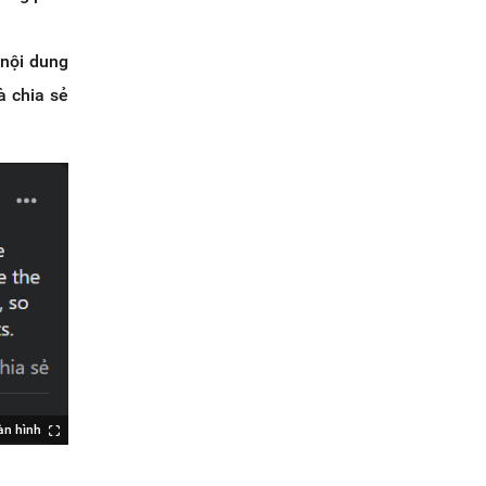
 nội dung
à chia sẻ
àn hình