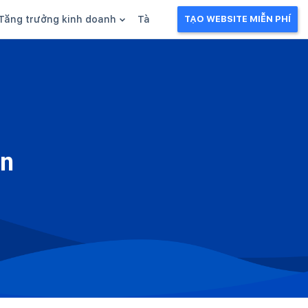
Tăng trưởng kinh doanh
Tài liệu kinh doanh
TẠO WEBSITE MIỄN PHÍ
g
Khuyến mãi
Ebook
Chăm sóc khách hàng
Câu chuyện kinh doanh
Webinar
ên