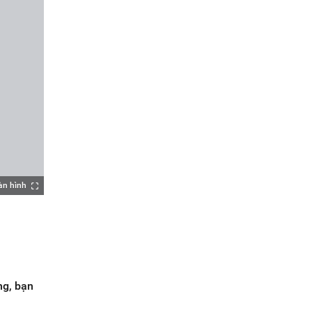
àn hình
ng, bạn