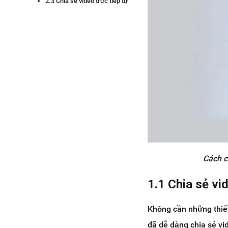
2.3 Chia sẻ video trực tiếp từ
Tik Tok lên Facebook
2.4 Đăng video bằng cách gắn
link video Tik Tok lên
Facebook
3. Tại sao không chia sẻ video
TikTok lên story Facebook được?
4. Kết luận
Cách c
1.1 Chia sẻ vi
Không cần những thiết 
đã dễ dàng chia sẻ vi