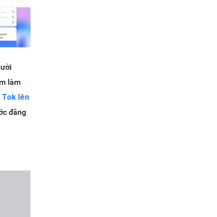
gười
ằm làm
 Tok lên
ước đăng