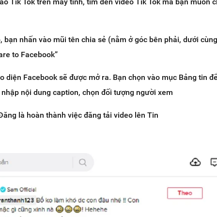
ào Tik Tok trên máy tính, tìm đến video Tik Tok mà bạn muốn c
, bạn nhấn vào mũi tên chia sẻ (nằm ở góc bên phải, dưới cùn
hare to Facebook”
iao diện Facebook sẽ được mở ra. Bạn chọn vào mục Bảng tin để
, nhập nội dung caption, chọn đối tượng người xem
ăng là hoàn thành việc đăng tải video lên Tin