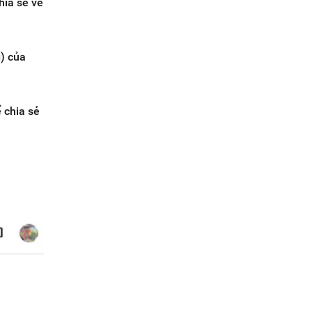
hia sẻ về
g) của
 chia sẻ