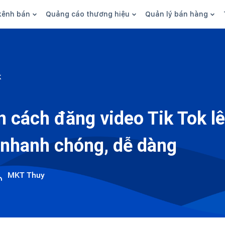
kênh bán
Quảng cáo thương hiệu
Quản lý bán hàng
n hàng
Marketing
Phần mềm quản lý bán hàn
ine
Quảng cáo
Tồn kho
k
 kênh
SEO
Giao hàng và phí ship
bsite
Content
Thanh toán
 cách đăng video Tik Tok l
n social
Thương hiệu/Brand
Tài chính
nhanh chóng, dễ dàng
n sàn
Nhân viên
hàng
MKT Thuy