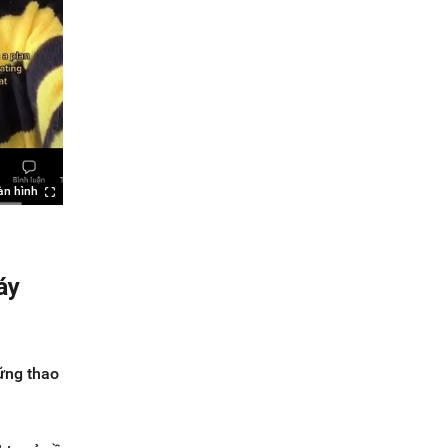
àn hình
áy
ững thao