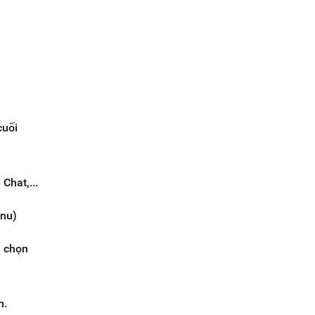
cuối
Chat,...
enu)
n chọn
n.