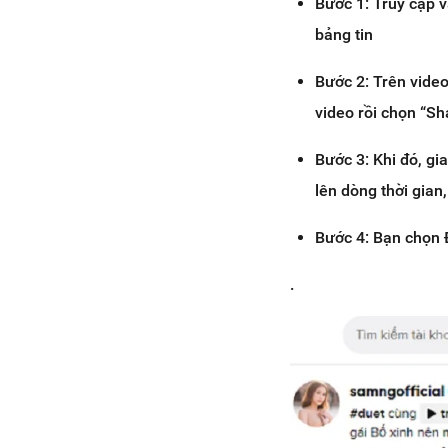
Bước 1: Truy cập v
bảng tin
Bước 2: Trên video
video rồi chọn “S
Bước 3: Khi đó, g
lên dòng thời gian
Bước 4: Bạn chọn Đ
.