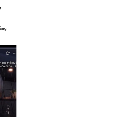
t
tảng