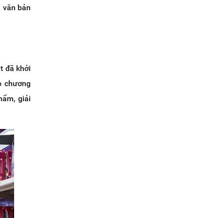
n văn bản
t đã khởi
eo chương
hẩm, giải