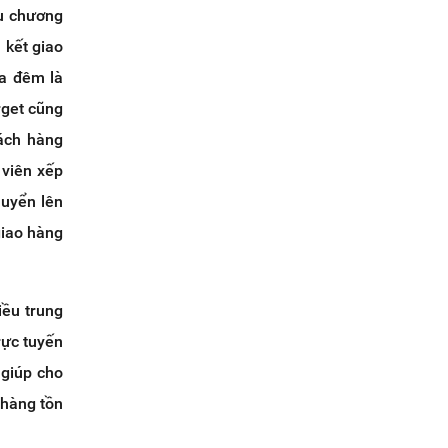
ều chương
 kết giao
ua đêm là
rget cũng
hách hàng
 viên xếp
huyển lên
giao hàng
iều trung
rực tuyến
 giúp cho
 hàng tồn