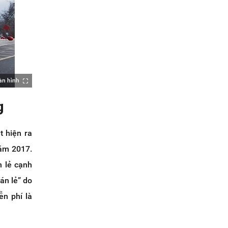
àn hình
g
 hiện ra
năm 2017.
n lẻ cạnh
án lẻ” do
n phí là