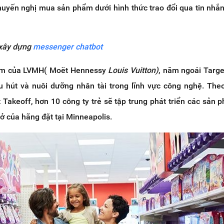
khuyến nghị mua sản phẩm dưới hình thức trao đổi qua tin nhắ
 xây dựng
messenger chatbot
àm của LVMH(
Moët Hennessy
Louis Vuitton)
, năm ngoái Targe
u hút và nuôi dưỡng nhân tài trong lĩnh vực công nghệ. Th
 Takeoff, hơn 10 công ty trẻ sẽ tập trung phát triển các sản p
sở của hãng đặt tại Minneapolis.