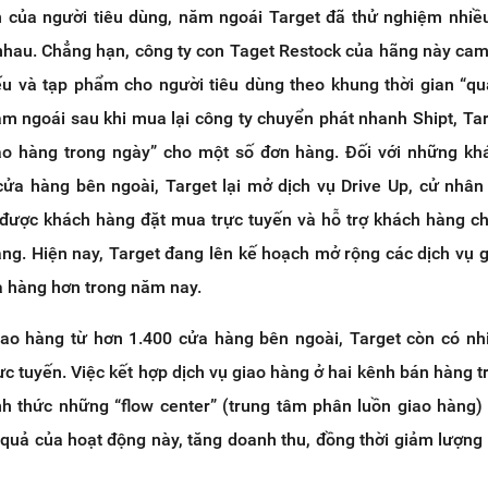
n của người tiêu dùng, năm ngoái Target đã thử nghiệm nhi
 nhau. Chẳng hạn, công ty con Taget Restock của hãng này cam
ếu và tạp phẩm cho người tiêu dùng theo khung thời gian “q
ăm ngoái sau khi mua lại công ty chuyển phát nhanh Shipt, Ta
ao hàng trong ngày” cho một số đơn hàng. Đối với những k
ửa hàng bên ngoài, Target lại mở dịch vụ Drive Up, cử nhân
được khách hàng đặt mua trực tuyến và hỗ trợ khách hàng c
àng. Hiện nay, Target đang lên kế hoạch mở rộng các dịch vụ 
a hàng hơn trong năm nay.
iao hàng từ hơn 1.400 cửa hàng bên ngoài, Target còn có nh
ực tuyến. Việc kết hợp dịch vụ giao hàng ở hai kênh bán hàng t
nh thức những “flow center” (trung tâm phân luồn giao hàng)
 quả của hoạt động này, tăng doanh thu, đồng thời giảm lượng