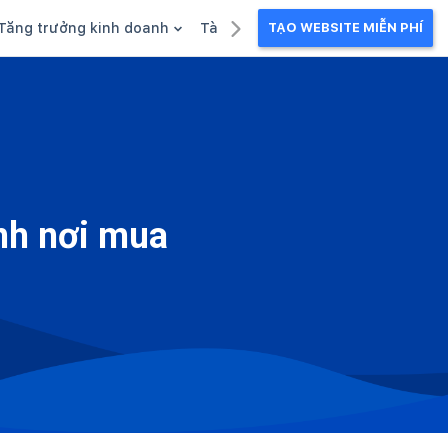
Tăng trưởng kinh doanh
Tài liệu kinh doanh
TẠO WEBSITE MIỄN PHÍ
g
Khuyến mãi
Ebook
Chăm sóc khách hàng
Câu chuyện kinh doanh
Webinar
ành nơi mua