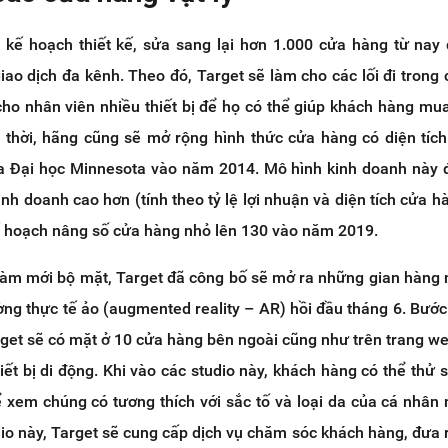
 kế hoạch thiết kế, sửa sang lại hơn 1.000 cửa hàng từ na
iao dịch đa kênh. Theo đó, Target sẽ làm cho các lối đi trong
cho nhân viên nhiều thiết bị để họ có thể giúp khách hàng mu
 thời, hãng cũng sẽ mở rộng hình thức cửa hàng có diện tíc
ủa Đại học Minnesota vào năm 2014. Mô hình kinh doanh này
nh doanh cao hơn (tính theo tỷ lệ lợi nhuận và diện tích cửa hà
ế hoạch nâng số cửa hàng nhỏ lên 130 vào năm 2019.
làm mới bộ mặt, Target đã công bố sẽ mở ra những gian hàn
ng thực tế ảo (augmented reality – AR) hồi đầu tháng 6. Bước
rget sẽ có mặt ở 10 cửa hàng bên ngoài cũng như trên trang w
ết bị di động. Khi vào các studio này, khách hàng có thể thử
ể xem chúng có tương thích với sắc tố và loại da của cá nhân
io này, Target sẽ cung cấp dịch vụ chăm sóc khách hàng, đưa 