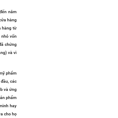
y đến năm
 cửa hàng
a hàng từ
h nhỏ vốn
 đã chứng
ng) và vì
g mỹ phẩm
 đầu, các
eb và ứng
 sản phẩm
 mình hay
ra cho họ