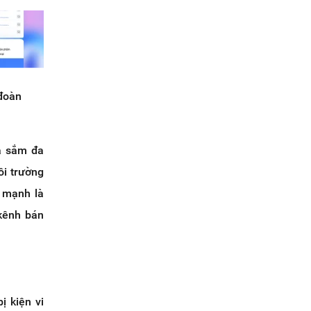
 đoàn
a sắm đa
ôi trường
n mạnh là
kênh bán
ị kiện vi