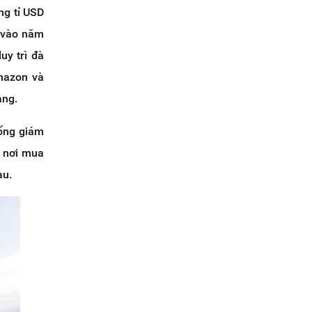
ng tỉ USD
i vào năm
uy trì đà
mazon và
àng.
Tổng giám
h nơi mua
au.