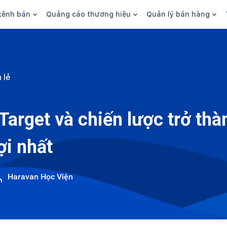
kênh bán
Quảng cáo thương hiệu
Quản lý bán hàng
n hàng
Marketing
Phần mềm quản lý bán hàn
ine
Quảng cáo
Tồn kho
 lẻ
 kênh
SEO
Giao hàng và phí ship
bsite
Content
Thanh toán
Target và chiến lược trở th
n social
Thương hiệu/Brand
Tài chính
ợi nhất
n sàn
Nhân viên
hàng
Haravan Học Viện