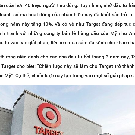
n của hơn 40 triệu người tiêu dùng. Tuy nhiên, nhờ đầu tư hà
doanh số mà hoạt động của nhãn hiệu này đã khởi sắc trở lạ
rong năm này tăng 10%. Và có vẻ như Target đang tiếp tục d
ạnh tranh với những công ty bán lẻ hàng đầu của Mỹ như A
 tư vào các giải pháp, tiện ích mua sắm đa kênh cho khách h
hị thường niên dành cho các nhà đầu tư hồi tháng 3 năm nay, 
 Target cho biết: “Chiến lược này sẽ làm cho Target trở thàn
 Mỹ”. Cụ thể, chiến lược này tập trung vào một số giải pháp s