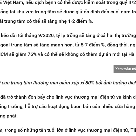
Việt Nam, nếu dịch bệnh có thể được kiểm soát trong quý II/
trống tại khu vực trung tâm sẽ được giữ ổn định đến cuối năm tr
oài trung tâm có thể sẽ tăng nhẹ 1-2 điểm %.
éo dài tới tháng 9/2020, tỷ lệ trống sẽ tăng ở cả hai thị trường
 ngoài trung tâm sẽ tăng mạnh hơn, từ 5-7 điểm %, đồng thời, n
.HCM sẽ giảm 76% và có thể sẽ không có thêm dự án mới tại Hà 
Xem toàn m
i các trung tâm thương mại giảm xấp xỉ 80% bởi ảnh hưởng dịc
đã trở thành đòn bẩy cho lĩnh vực thương mại điện tử và kinh 
ng trưởng, hỗ trợ các hoạt động buôn bán của nhiều cửa hàng
ùng phát.
m, trong số những tên tuổi lớn ở lĩnh vực thương mại điện tử, Ti