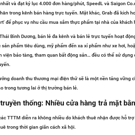
h nhất và đạt kỷ lục 4.000 đơn hàng/phút, SpeedL và Saigon Co.
nhân trong kênh bán hàng trực tuyến. Mặt khác, Grab đã kích h
rt' để phục vụ nhu cầu mua sắm thực phẩm tại nhà của khách 
 Thái Bình Dương, bán lẻ đa kênh và bán lẻ trực tuyến hoạt động
c sản phẩm tiêu dùng, mỹ phẩm đến xa xỉ phẩm như xe hơi, ho
n viện bảo tàng, tham quan bất động sản… đều có thể sử dụng
uyến.
rưởng doanh thu thương mại điện thử sẽ là một nền tảng vững 
o trong tương lai ở thị trường bán lẻ.
truyền thống: Nhiều cửa hàng trả mặt bằ
 các TTTM diễn ra không nhiều do khách thuê nhận được hỗ trợ 
uê trong thời gian giãn cách xã hội.