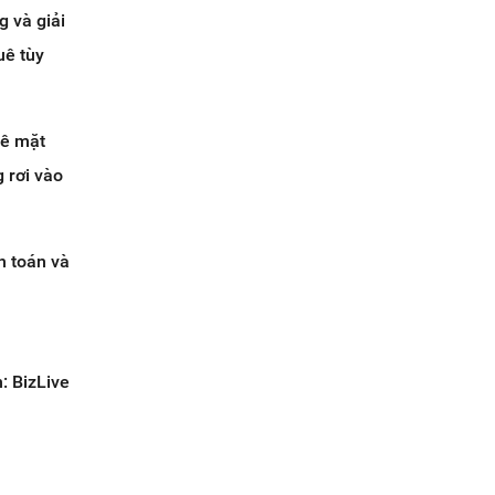
g và giải
uê tùy
uê mặt
 rơi vào
h toán và
: BizLive