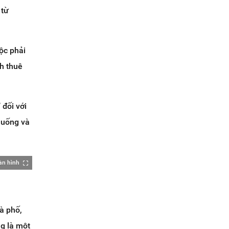
 từ
ộc phải
h thuê
 đối với
 uống và
àn hình
à phố,
ng là một