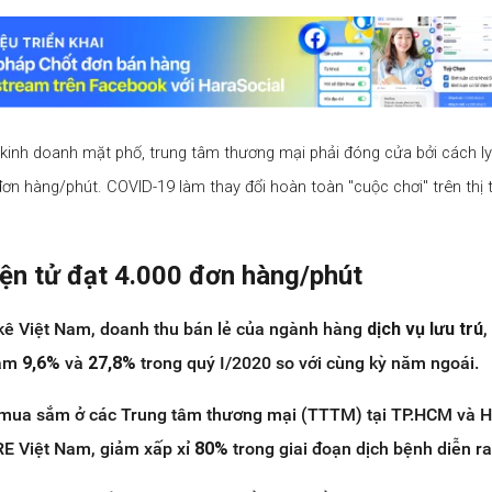
kinh doanh mặt phố, trung tâm thương mại phải đóng cửa bởi cách ly 
 đơn hàng/phút. COVID-19 làm thay đổi hoàn toàn "cuộc chơi" trên thị
ện tử đạt 4.000 đơn hàng/phút
kê Việt Nam, doanh thu bán lẻ của ngành hàng
dịch vụ lưu trú
iảm
9,6%
và
27,8%
trong quý I/2020 so với cùng kỳ năm ngoái.
mua sắm ở các Trung tâm thương mại (TTTM) tại TP.HCM và H
RE Việt Nam, giảm xấp xỉ
80%
trong giai đoạn dịch bệnh diễn ra