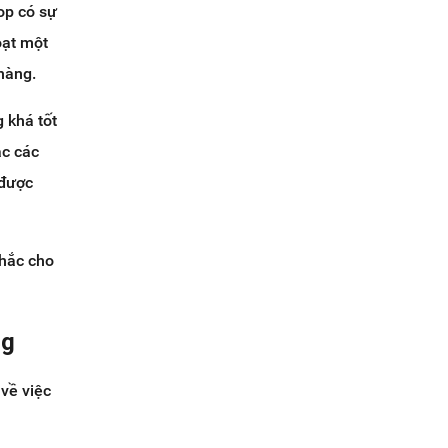
op có sự
oạt một
hàng.
 khá tốt
ặc các
 được
chắc cho
ng
về việc