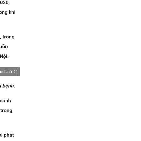
2020,
ong khi
, trong
guồn
Nội.
àn hình
h bệnh.
doanh
 trong
ki phát