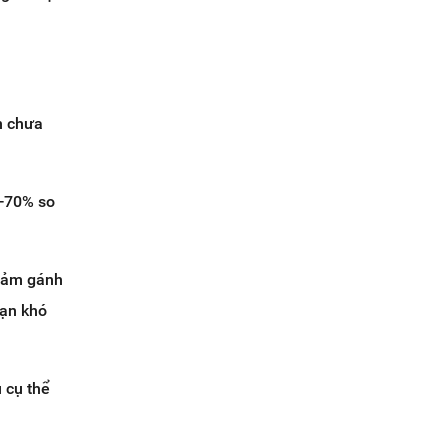
n chưa
0-70% so
giảm gánh
oạn khó
 cụ thể