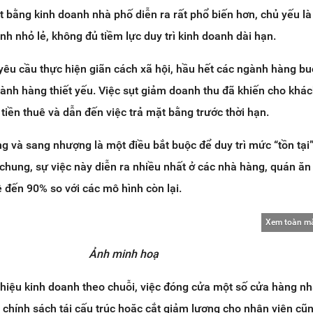
t bằng kinh doanh nhà phố diễn ra rất phổ biến hơn, chủ yếu là
nh nhỏ lẻ, không đủ tiềm lực duy trì kinh doanh dài hạn.
yêu cầu thực hiện giãn cách xã hội, hầu hết các ngành hàng bu
ành hàng thiết yếu. Việc sụt giảm doanh thu đã khiến cho khác
tiền thuê và dẫn đến việc trả mặt bằng trước thời hạn.
g và sang nhượng là một điều bắt buộc để duy trì mức “tồn tại”
chung, sự việc này diễn ra nhiều nhất ở các nhà hàng, quán ăn
ệ đến 90% so với các mô hình còn lại.
Xem toàn m
Ảnh minh hoạ
hiệu kinh doanh theo chuỗi, việc đóng cửa một số cửa hàng nh
i chính sách tái cấu trúc hoặc cắt giảm lương cho nhân viên cũ