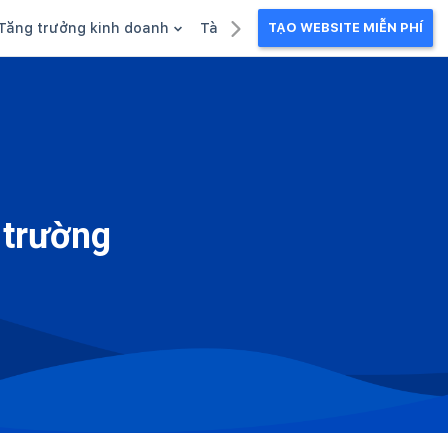
Tăng trưởng kinh doanh
Tài liệu kinh doanh
TẠO WEBSITE MIỄN PHÍ
g
Khuyến mãi
Ebook
Chăm sóc khách hàng
Câu chuyện kinh doanh
Webinar
ị trường