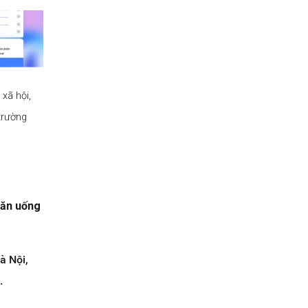
xã hội,
 trường
,
ăn uống
à Nội,
.