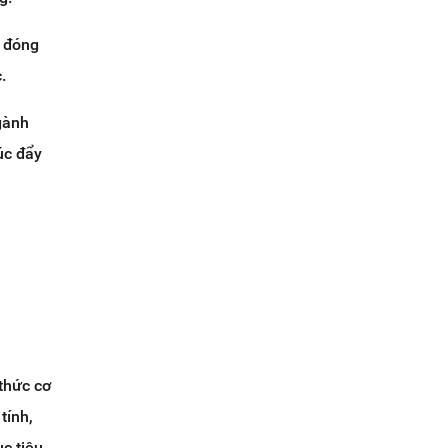
ể đóng
.
gành
úc đẩy
thức cơ
tính,
c tiêu