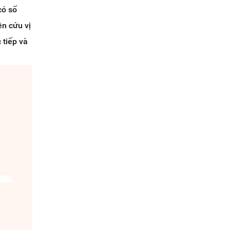
có số
ên cứu vị
 tiếp và