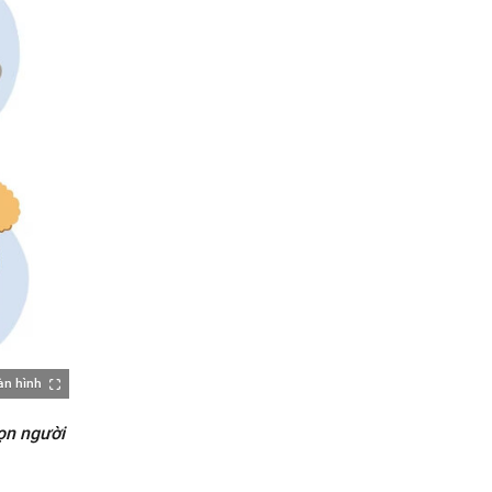
àn hình
ọn người