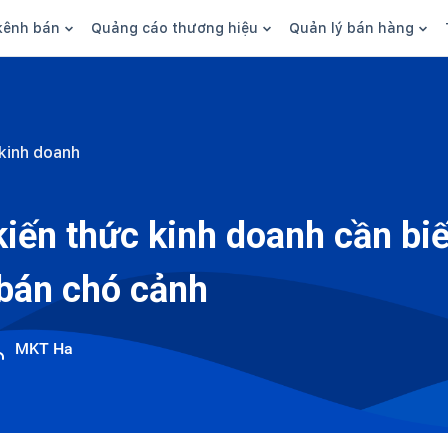
kênh bán
Quảng cáo thương hiệu
Quản lý bán hàng
n hàng
Marketing
Phần mềm quản lý bán hàn
ine
Quảng cáo
Tồn kho
kinh doanh
 kênh
SEO
Giao hàng và phí ship
bsite
Content
Thanh toán
kiến thức kinh doanh cần bi
n social
Thương hiệu/Brand
Tài chính
bán chó cảnh
n sàn
Nhân viên
hàng
MKT Ha