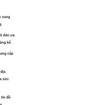
c cung
g.
ời dân ưa
áng kể.
cung cấp
 địa
a sức
 tín đồ
g.