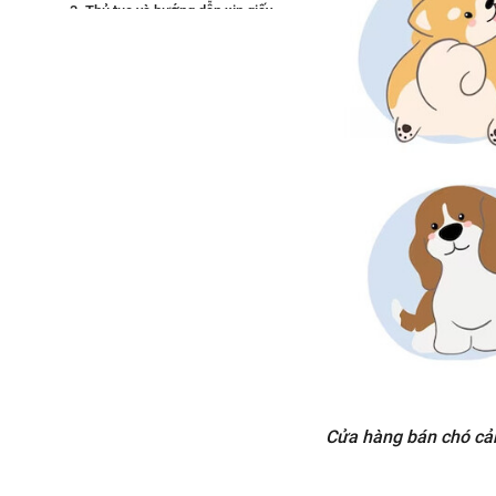
3. Thủ tục và hướng dẫn xin giấy
phép kinh doanh cửa hàng chó
cảnh
4. Lưu ý quan trọng khi mở cửa
hàng chó cảnh dành cho chủ cửa
hàng
5. Kết luận
Cửa hàng bán chó cản