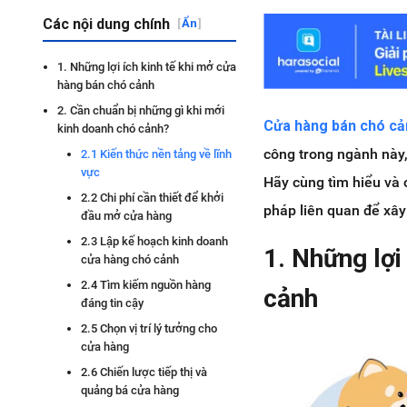
Các nội dung chính
[
Ẩn
]
1. Những lợi ích kinh tế khi mở cửa
hàng bán chó cảnh
2. Cần chuẩn bị những gì khi mới
Cửa hàng bán chó cả
kinh doanh chó cảnh?
công trong ngành này,
2.1 Kiến thức nền tảng về lĩnh
vực
Hãy cùng tìm hiểu và 
2.2 Chi phí cần thiết để khởi
pháp liên quan để xây
đầu mở cửa hàng
2.3 Lập kế hoạch kinh doanh
1. Những lợi
cửa hàng chó cảnh
2.4 Tìm kiếm nguồn hàng
cảnh
đáng tin cậy
2.5 Chọn vị trí lý tưởng cho
cửa hàng
2.6 Chiến lược tiếp thị và
quảng bá cửa hàng