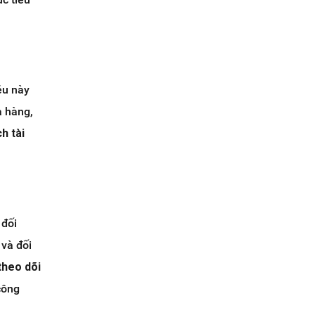
ều này
a hàng,
h tài
 đối
 và đối
theo dõi
công