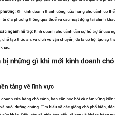
a phương:
Khi kinh doanh thành công, cửa hàng chó cảnh có th
nh tế địa phương thông qua thuế và các hoạt động tài chính khác
các ngành hỗ trợ:
Kinh doanh chó cảnh cần sự hỗ trợ từ các n
 chế tạo thức ăn, và dịch vụ vận chuyển, đó là cơ hội tạo sự th
 khác.
 bị những gì khi mới kinh doanh chó
nền tảng về lĩnh vực
h doanh cửa hàng chó cảnh, bạn cần học hỏi và nắm vững kiến 
và nuôi dưỡng chúng. Tìm hiểu về các giống chó phổ biến, đặc 
 sức khỏe. Điều này sẽ giúp bạn hiểu rõ hơn về khách hàng mụ