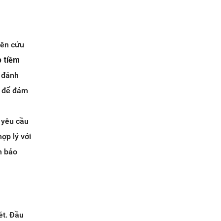
iên cứu
p tiềm
 đánh
ó để đảm
 yêu cầu
ợp lý với
m bảo
ét. Đầu