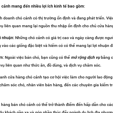
cảnh mang đến nhiều lợi ích kinh tế bao gồm:
h doanh chó cảnh có thị trường ổn định và đang phát triển. Việ
vụ liên quan mang lại nguồn thu nhập ổn định cho chủ cửa hàn
i nhuận:
Những chó cảnh có giá trị cao và ngày càng được ngư
g vào các giống đặc biệt và hiếm có có thể mang lại lợi nhuận đ
ẩm:
Ngoài việc bán chó, bạn cũng có thể
mở rộng dịch vụ
bằng 
vụ liên quan như thức ăn, đồ dùng, và dịch vụ chăm sóc.
anh cửa hàng chó cảnh tạo cơ hội việc làm cho người lao động
chăm sóc chó, nhân viên bán hàng, đến các chuyên gia kiểm tr
hàng bán chó cảnh có thể trở thành điểm đến hấp dẫn cho các
 du khách gần xa và góp phần thúc đẩy ngành du lịch địa phươn