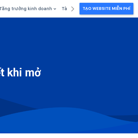
Tăng trưởng kinh doanh
Tài liệu kinh doanh
TẠO WEBSITE MIỄN PHÍ
g
Khuyến mãi
Ebook
Chăm sóc khách hàng
Câu chuyện kinh doanh
Webinar
ết khi mở