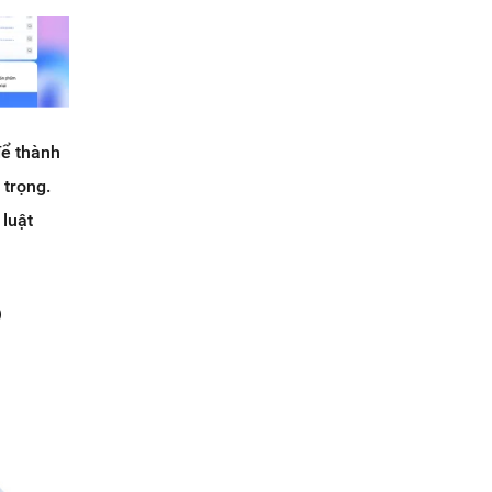
để thành
 trọng.
 luật
ó