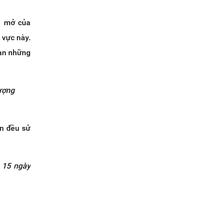
n mở của
 vực này.
bạn những
ượ
ng
an đều sử
g 15 ngày