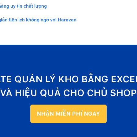
àng uy tín chất lượng
iản tiện ích không ngờ với Haravan
ATE QUẢN LÝ KHO BẰNG EXC
VÀ HIỆU QUẢ CHO CHỦ SHOP
NHẬN MIỄN PHÍ NGAY