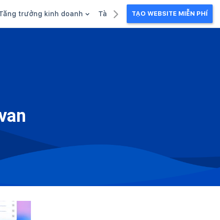
Tăng trưởng kinh doanh
Tài liệu kinh doanh
TẠO WEBSITE MIỄN PHÍ
g
Khuyến mãi
Ebook
Chăm sóc khách hàng
Câu chuyện kinh doanh
Webinar
avan