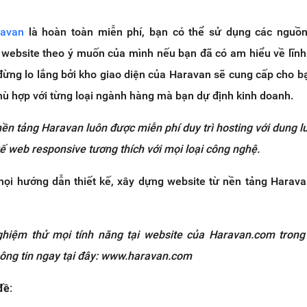
ravan
là hoàn toàn miễn phí, bạn có thể sử dụng các nguồ
website theo ý muốn của mình nếu bạn đã có am hiểu về lĩnh
ừng lo lắng bởi kho giao diện của Haravan sẽ cung cấp cho 
hù hợp với từng loại ngành hàng mà bạn dự định kinh doanh.
n
ề
n t
ả
ng Haravan luôn đ
ượ
c mi
ễ
n phí duy trì hosting v
ớ
i dung l
ế
web responsive t
ươ
ng th
í
ch v
ớ
i m
ọ
i lo
ạ
i công ngh
ệ
.
ọi hướng dẫn thiết kế, xây dựng website từ nền tảng Harav
nghiệm thử mọi tính năng tại website của Haravan.com tron
ông tin ngay tại đây: www.haravan.com
đề: