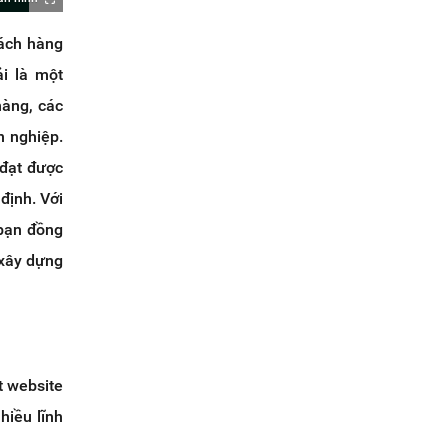
hách hàng
i là một
hàng, các
n nghiệp.
đạt được
định. Với
 bạn đồng
 xây dựng
t website
hiều lĩnh