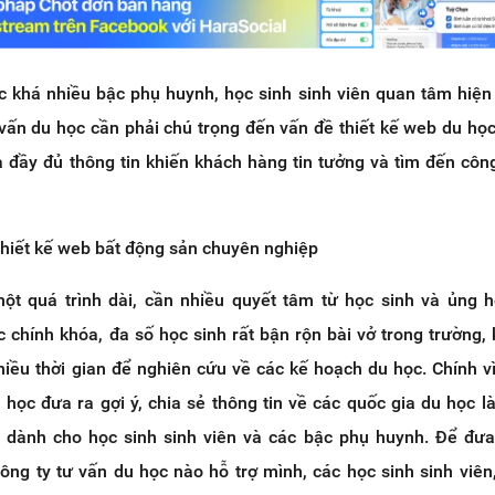
c khá nhiều bậc phụ huynh, học sinh sinh viên quan tâm hiện
 vấn du học cần phải chú trọng đến vấn đề thiết kế web du họ
à đầy đủ thông tin khiến khách hàng tin tưởng và tìm đến côn
thiết kế web bất động sản chuyên nghiệp
ột quá trình dài, cần nhiều quyết tâm từ học sinh và ủng 
 chính khóa, đa số học sinh rất bận rộn bài vở trong trường,
ều thời gian để nghiên cứu về các kế hoạch du học. Chính vì 
 học đưa ra gợi ý, chia sẻ thông tin về các quốc gia du học l
ả dành cho học sinh sinh viên và các bậc phụ huynh. Để đư
ông ty tư vấn du học nào hỗ trợ mình, các học sinh sinh viên