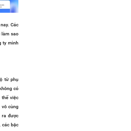
 nay. Các
c làm sao
g ty mình
hộ từ phụ
 không có
thế việc
à vô cùng
a ra được
, các bậc