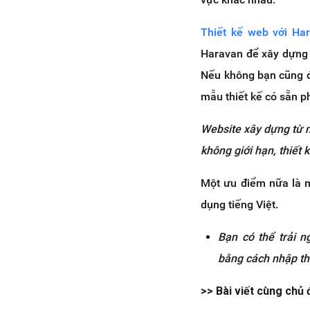
Thiết kế web với Ha
Haravan để xây dựng 
Nếu không bạn cũng đ
mẫu thiết kế có sẵn p
Website xây d
ự
ng t
ừ
không gi
ớ
i h
ạ
n, thi
ế
t k
Một ưu điểm nữa là m
dụng tiếng Việt.
Bạn có thể trải 
bằng cách nhập th
>> Bài viết cùng chủ 