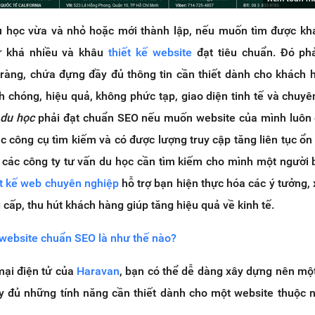
u học vừa và nhỏ hoặc mới thành lập, nếu muốn tìm được k
ư khá nhiều và khâu
thiết kế website
đạt tiêu chuẩn. Đó phả
 ràng, chứa đựng đầy đủ thông tin cần thiết dành cho khách 
h chóng, hiệu quả, không phức tạp, giao diện tinh tế và chuyê
 du học
phải đạt chuẩn SEO nếu muốn website của mình luôn 
c công cụ tìm kiếm và có được lượng truy cập tăng liên tục ổn 
, các công ty tư vấn du học cần tìm kiếm cho mình một người
ết kế web chuyên nghiệp
hỗ trợ bạn hiện thực hóa các ý tưởng,
cấp, thu hút khách hàng giúp tăng hiệu quả về kinh tế.
 website chuẩn SEO là như thế nào?
mại điện tử của
Haravan
, bạn có thể dễ dàng xây dựng nên mộ
y đủ những tính năng cần thiết dành cho một website thuộc n