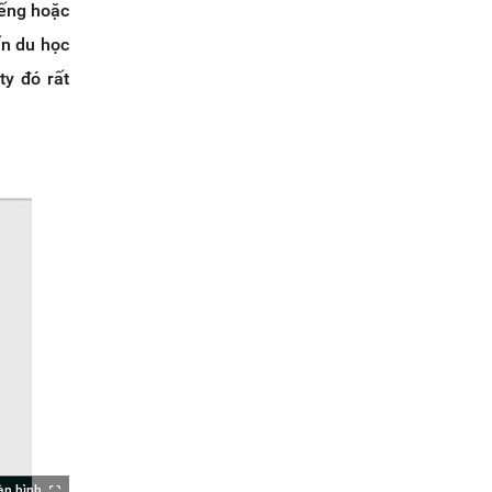
iếng hoặc
ấn du học
ty đó rất
àn hình