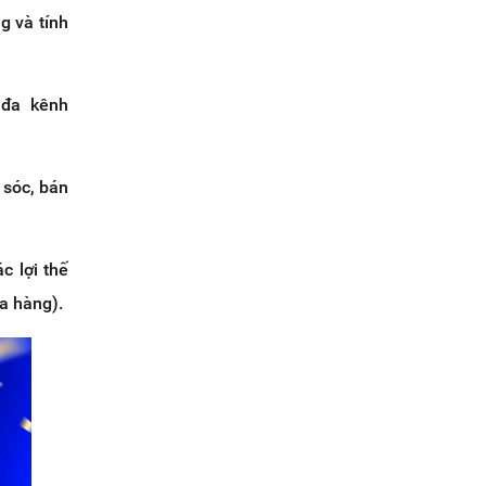
g và tính
 đa kênh
 sóc, bán
c lợi thế
ửa hàng).