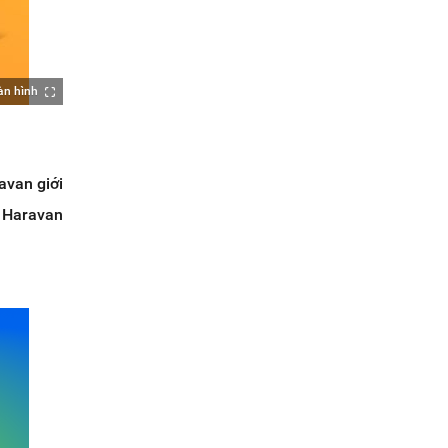
àn hình
avan giới
n Haravan