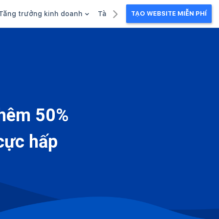
Tăng trưởng kinh doanh
Tài liệu kinh doanh
TẠO WEBSITE MIỄN PHÍ
g
Khuyến mãi
Ebook
Chăm sóc khách hàng
Câu chuyện kinh doanh
Webinar
 thêm 50%
 cực hấp