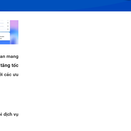
avan mang
 tăng tốc
ới các ưu
i dịch vụ