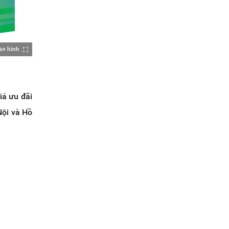
àn hình
iá ưu đãi
Nội và Hồ