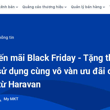
kênh bán
Quảng cáo thương hiệu
Quản lý bán hàng
n hàng
Marketing
Phần mềm quản lý bán hàn
ine
Quảng cáo
Tồn kho
hông tin
 kênh
SEO
Giao hàng và phí ship
bsite
Content
Thanh toán
ến mãi Black Friday - Tặng
n social
Thương hiệu/Brand
Tài chính
 sử dụng cùng vô vàn ưu đãi
n sàn
Nhân viên
hàng
từ Haravan
My MKT