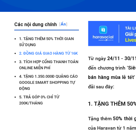
Các nội dung chính
[
Ẩn
]
1. TẶNG THÊM 50% THỜI GIAN
SỬ DỤNG
2. ĐỒNG GIÁ GIAO HÀNG TỪ 16K
Từ ngày
24/11 - 30/1
3. TÍCH HỢP CỔNG THANH TOÁN
đến chương trình ‘
Siê
ONLINE MIỄN PHÍ
4. TẶNG 1.350.000Đ QUẢNG CÁO
bán hàng mùa lễ tết
GOOGLE SMART SHOPPING TỰ
đãi sau đây:
ĐỘNG
5. TRẢ GÓP 0% CHỈ TỪ
1. TẶNG THÊM 50
200K/THÁNG
Tặng thêm
50% thời 
của Haravan từ 1 năm 