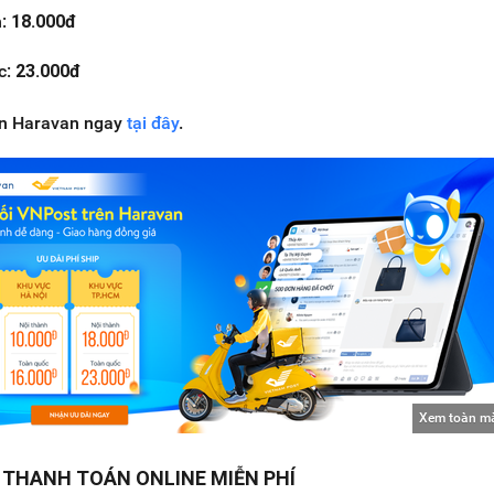
h:
18.000đ
c:
23.000đ
rên Haravan ngay
tại đây
.
Xem toàn m
G THANH TOÁN ONLINE MIỄN PHÍ