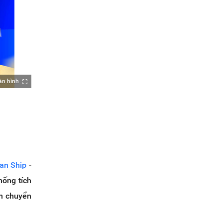
àn hình
an Ship
-
hống tích
ận chuyển