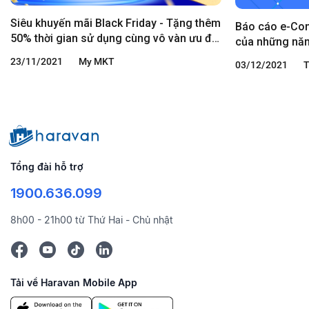
Siêu khuyến mãi Black Friday - Tặng thêm
Báo cáo e-Co
50% thời gian sử dụng cùng vô vàn ưu đãi
của những năm
cực hấp dẫn khác từ Haravan
của Đông Nam
23/11/2021
My MKT
03/12/2021
T
Tổng đài hỗ trợ
1900.636.099
8h00 - 21h00 từ Thứ Hai - Chủ nhật
Tải về Haravan Mobile App