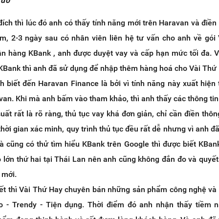
 đó
ích thì lúc đó anh có thấy tính năng mới trên Haravan và điền 
ệm, 2-3 ngày sau có nhân viên liên hệ tư vấn cho anh về gói
 hàng KBank , anh được duyệt vay và cấp hạn mức tối đa. 
 KBank thì anh đã sử dụng để nhập thêm hàng hoá cho Vài Thứ 
 biết đến Haravan Finance là bởi vì tính năng này xuất hiện 
van. Khi mà anh bấm vào tham khảo, thì anh thấy các thông tin
suất rất là rõ ràng, thủ tục vay khá đơn giản, chỉ cần điền thôn
thời gian xác minh, quy trình thủ tục đều rất dễ nhưng vì anh đ
và cũng có thử tìm hiểu KBank trên Google thì được biết KBan
 lớn thứ hai tại Thái Lan nên anh cũng không đắn đo và quyết 
 mới.
iết thì Vài Thứ Hay chuyên bán những sản phẩm công nghệ và
o - Trendy - Tiện dụng. Thời điểm đó anh nhận thấy tiềm n