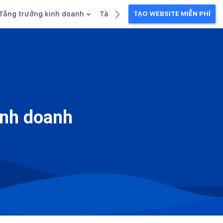
Tăng trưởng kinh doanh
Tài liệu kinh doanh
TẠO WEBSITE MIỄN PHÍ
g
Khuyến mãi
Ebook
Chăm sóc khách hàng
Câu chuyện kinh doanh
Webinar
inh doanh