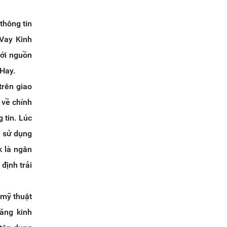
thông tin
 Vay Kinh
Với nguồn
Hay.
trên giao
 về chính
g tin. Lúc
ã sử dụng
k là ngân
định trải
 mỹ thuật
ăng kinh