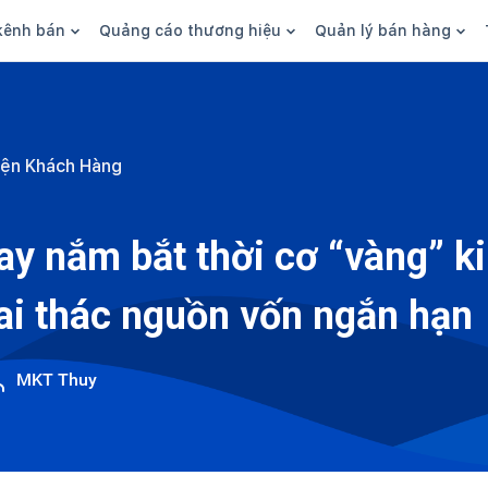
kênh bán
Quảng cáo thương hiệu
Quản lý bán hàng
n hàng
Marketing
Phần mềm quản lý bán hàn
ine
Quảng cáo
Tồn kho
ện Khách Hàng
 kênh
SEO
Giao hàng và phí ship
bsite
Content
Thanh toán
ay nắm bắt thời cơ “vàng” k
n social
Thương hiệu/Brand
Tài chính
hai thác nguồn vốn ngắn hạn
n sàn
Nhân viên
hàng
MKT Thuy