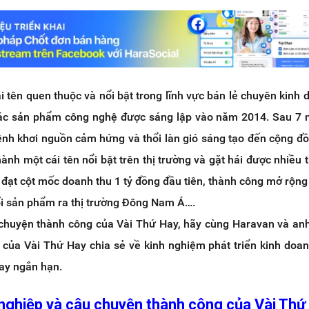
i tên quen thuộc và nổi bật trong lĩnh vực bán lẻ chuyên kinh
các sản phẩm công nghệ được sáng lập vào năm 2014. Sau 7 
ệnh khơi nguồn cảm hứng và thổi làn gió sáng tạo đến cộng đ
hành một cái tên nổi bật trên thị trường và gặt hái được nhiều 
 đạt cột mốc doanh thu 1 tỷ đồng đầu tiên, thành công mở rộng
ối sản phẩm ra thị trường Đông Nam Á….
chuyện thành công của Vài Thứ Hay, hãy cùng Haravan và an
của Vài Thứ Hay chia sẻ về kinh nghiệm phát triển kinh doan
vay ngắn hạn.
 nghiệp và câu chuyện thành công của Vài Thứ