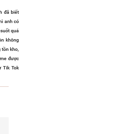
h đã biết
hì anh có
 suốt quá
uôn không
 tồn kho,
heme được
ư Tik Tok