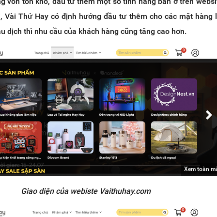
g vốn tồn kho, đầu tư thêm một số tính năng bán ở trên websi
tới, Vài Thứ Hay có định hướng đầu tư thêm cho các mặt hàng 
au dịch thì nhu cầu của khách hàng cũng tăng cao hơn.
Xem toàn m
Giao diện của webiste Vaithuhay.com