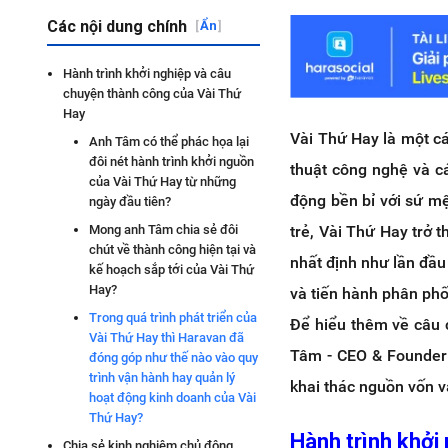
Các nội dung chính
[
Ẩn
]
Hành trình khởi nghiệp và câu
chuyện thành công của Vài Thứ
Hay
Vài Thứ Hay là một cá
Anh Tâm có thể phác họa lại
đôi nét hành trình khởi nguồn
thuật công nghệ và 
của Vài Thứ Hay từ những
động bền bỉ với sứ m
ngày đầu tiên?
trẻ, Vài Thứ Hay trở t
Mong anh Tâm chia sẻ đôi
chút về thành công hiện tại và
nhất định như lần đầu
kế hoạch sắp tới của Vài Thứ
Hay?
và tiến hành phân ph
Trong quá trình phát triển của
Để hiểu thêm về câu 
Vài Thứ Hay thì Haravan đã
Tâm - CEO & Founder 
đóng góp như thế nào vào quy
trình vận hành hay quản lý
khai thác nguồn vốn 
hoạt động kinh doanh của Vài
Thứ Hay?
Hành trình khởi
Chia sẻ kinh nghiệm chủ động