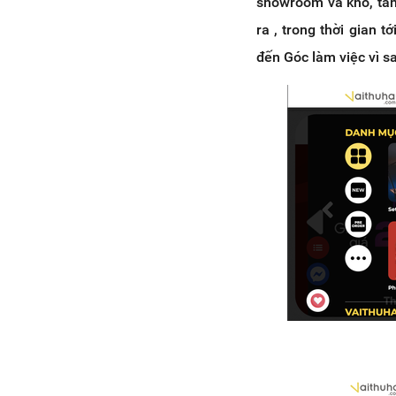
showroom và kho, tăn
ra , trong thời gian 
đến Góc làm việc vì s