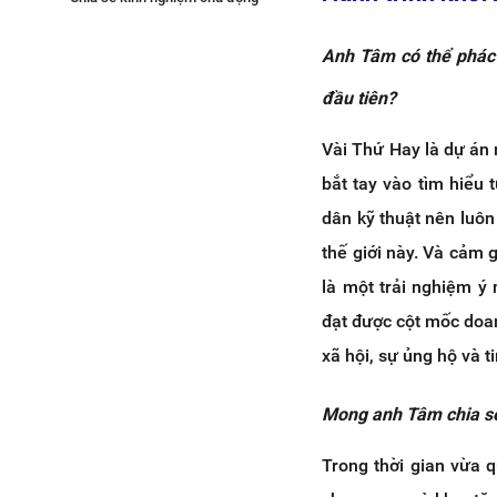
nguồn vốn, kịp thời nắm bắt thời
cơ kinh doanh từ Vài Thứ Hay
Anh Tâm có thể phác 
Nói về dự định vay vốn kinh
doanh, anh Tâm có thể chia
đầu tiên?
sẻ về mục đích chọn vay kinh
doanh và quá trình anh tìm ra
Vài Thứ Hay là dự án 
Haravan Finance là giải pháp
bắt tay vào tìm hiểu
phù hợp để cấp vốn kinh
doanh cho Vài Thứ Hay tại
dân kỹ thuật nên luôn
thời điểm đó
thế giới này. Và cảm 
Lắng nghe anh Bùi Sơn Tâm chia
sẻ những câu chuyện lan tỏa cảm
là một trải nghiệm ý
hứng kinh doanh của mình
đạt được cột mốc doa
Anh có chia sẻ gì về kinh
xã hội, sự ủng hộ và 
nghiệm chủ động nguồn vốn
cho những doanh nghiệp
tương tự như Vài Thứ Hay
Mong anh Tâm chia sẻ 
không?
Trong thời gian vừa 