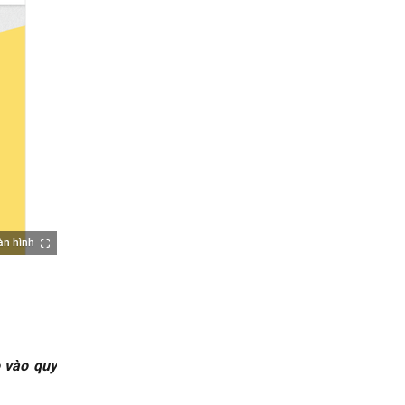
àn hình
o vào quy