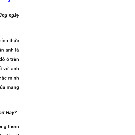
hững ngày
hính thức
ân anh là
đó ở trên
i với anh
khắc mình
 của mạng
Thứ Hay?
rộng thêm