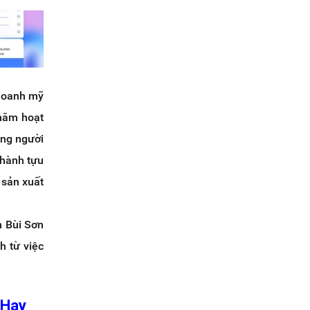
 doanh mỹ
năm hoạt
ồng người
thành tựu
 sản xuất
h Bùi Sơn
h từ việc
 Hay