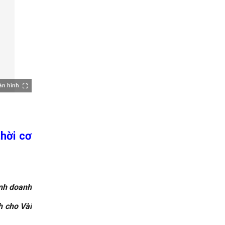
àn hình
thời cơ
inh doanh
h cho Vài