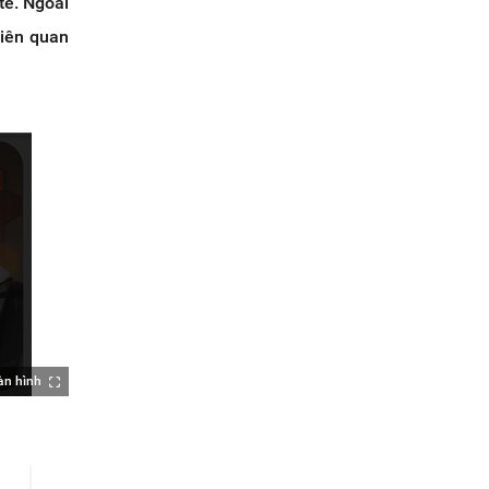
te. Ngoài
liên quan
àn hình