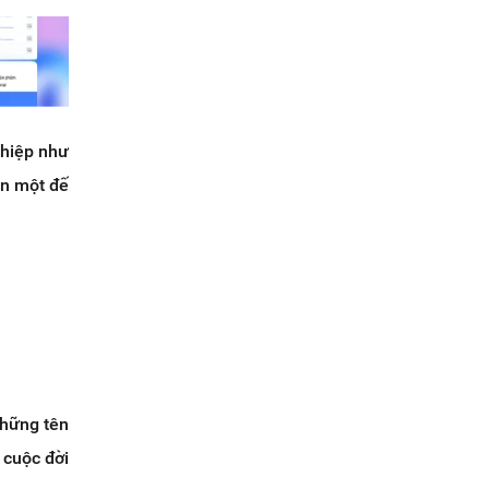
ghiệp như
ên một đế
những tên
 cuộc đời