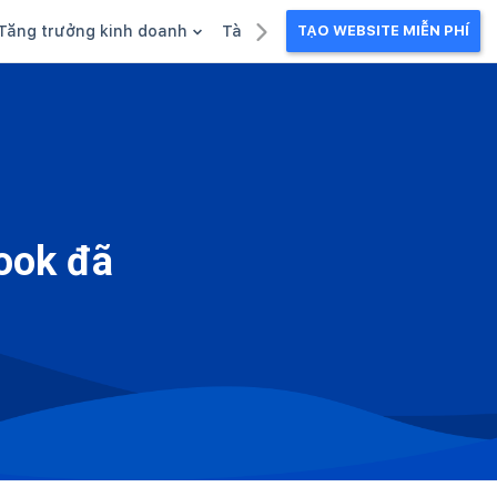
Tăng trưởng kinh doanh
Tài liệu kinh doanh
TẠO WEBSITE MIỄN PHÍ
g
Khuyến mãi
Ebook
Chăm sóc khách hàng
Câu chuyện kinh doanh
Webinar
ook đã