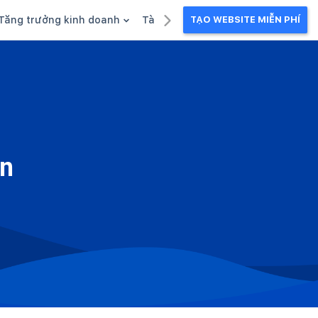
Tăng trưởng kinh doanh
Tài liệu kinh doanh
TẠO WEBSITE MIỄN PHÍ
g
Khuyến mãi
Ebook
Chăm sóc khách hàng
Câu chuyện kinh doanh
Webinar
ên