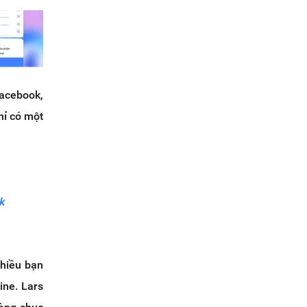
facebook,
hỉ có một
k
nhiều bạn
ine. Lars