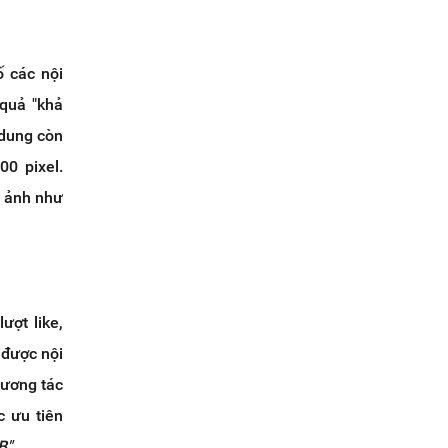
ố các nội
 quả "khả
 dung còn
00 pixel.
c ảnh như
ượt like,
 được nội
tương tác
c ưu tiên
B"
...