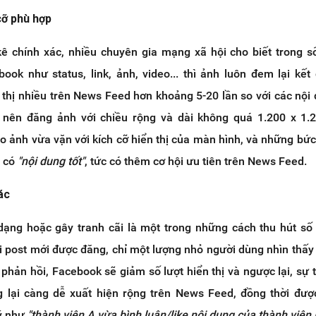
cỡ phù hợp
ê chính xác, nhiều chuyên gia mạng xã hội cho biết trong s
ook như status, link, ảnh, video... thì ảnh luôn đem lại kết
 thị nhiều trên News Feed hơn khoảng 5-20 lần so với các nội
 nên đăng ảnh với chiều rộng và dài không quá 1.200 x 1.2
o ảnh vừa vặn với kích cỡ hiển thị của màn hình, và những bứ
n có
"nội dung tốt"
, tức có thêm cơ hội ưu tiên trên News Feed.
ác
dạng hoặc gây tranh cãi là một trong những cách thu hút số l
 post mới được đăng, chỉ một lượng nhỏ người dùng nhìn thấy
 phản hồi, Facebook sẽ giảm số lượt hiển thị và ngược lại, sự 
g lại càng dễ xuất hiện rộng trên News Feed, đồng thời đượ
 ý như
"thành viên A vừa bình luận/like nội dung của thành viên 