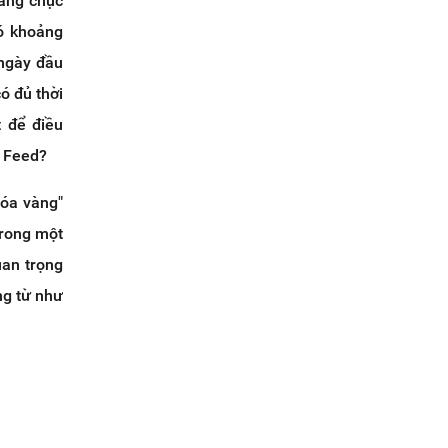
hàng chục
có khoảng
 ngày đầu
ó đủ thời
 để điều
s Feed?
hóa vàng"
trong một
uan trọng
ng từ như