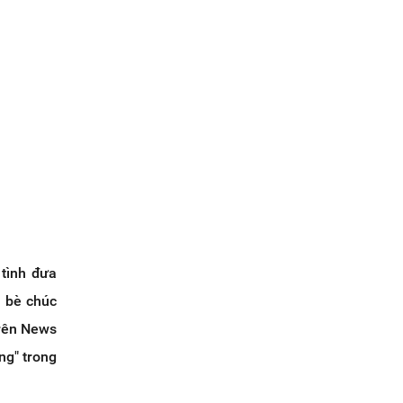
 tình đưa
n bè chúc
trên News
ng" trong