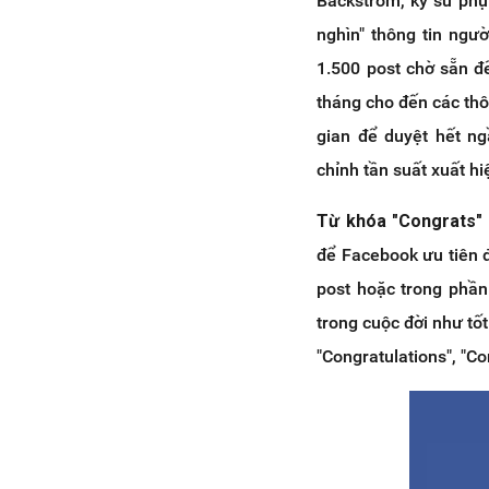
Backstrom, kỹ sư phụ
nghìn" thông tin ngư
1.500 post chờ sẵn đ
tháng cho đến các thôn
gian để duyệt hết n
chỉnh tần suất xuất h
Từ khóa "Congrats"
để Facebook ưu tiên 
post hoặc trong phần
trong cuộc đời như tố
"Congratulations", "Co