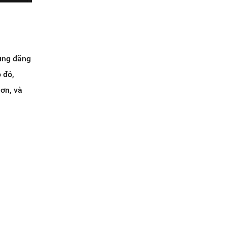
dung đăng
 đó,
hơn, và