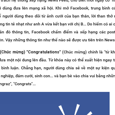
 trách hệ thống xếp hạng News Feed, cho biết mỗi ngày có "
ời dùng đưa lên mạng xã hội. Khi mở Facebook, trung bình 
ể người dùng theo dõi từ ảnh cưới của bạn thân, lời than thở
g tin tẻ nhạt như anh A vừa kết bạn với chị B... Do hiếm có ai c
gần đó thông tin, Facebook chấm điểm và xếp hạng các post
iện. Vậy những thông tin như thế nào sẽ được ưu tiên trên New
 (Chúc mừng)
"Congratulations"
(Chúc mừng) chính là "từ k
đưa một nội dung lên đầu. Từ khóa này có thể xuất hiện ngay 
 bình luận. Chẳng hạn, người dùng chia sẻ về một sự kiện q
t nghiệp, đám cưới, sinh con... và bạn bè vào chia vui bằng nhữ
ngraz", "Congrats"...