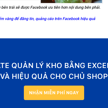
 bên trái sẽ được Facebook ưu tiên hơn nội dung bên phải.
ểm vàng để đăng tin, quảng cáo trên Facebook hiệu quả
ATE QUẢN LÝ KHO BẰNG EXC
VÀ HIỆU QUẢ CHO CHỦ SHOP
NHẬN MIỄN PHÍ NGAY