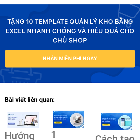
TẶNG 10 TEMPLATE QUẢN LÝ KHO BẰNG
EXCEL NHANH CHÓNG VÀ HIỆU QUẢ CHO
CHỦ SHOP
NHẬN MIỄN PHÍ NGAY
Bài viết liên quan:
1
Hướng
Cách tạo