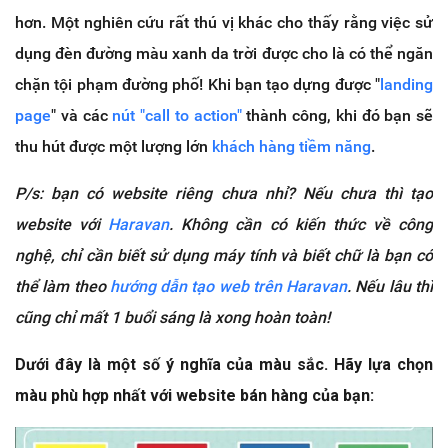
hơn. Một nghiên cứu rất thú vị khác cho thấy rằng việc sử
dụng đèn đường màu xanh da trời được cho là có thể ngăn
chặn tội phạm đường phố! Khi bạn tạo dựng được "
landing
page
" và các
nút "call to action"
thành công, khi đó bạn sẽ
thu hút được một lượng lớn
khách hàng tiềm năng
.
P/s: b
ạ
n có website riêng ch
ư
a nh
ỉ
? N
ế
u ch
ư
a th
ì
tạo
website với
Haravan
. Không cần có kiến thức về công
nghệ, ch
ỉ
c
ầ
n bi
ế
t s
ử
d
ụ
ng máy tính và bi
ế
t ch
ữ
là b
ạ
n có
th
ể
làm theo
hướ
ng d
ẫ
n t
ạo
web trên Haravan
. Nếu lâu thì
cũng chỉ mất 1 buổi sáng là xong hoàn toàn!
Dưới đây là một số ý nghĩa của màu sắc. Hãy lựa chọn
màu phù hợp nhất với website bán hàng của bạn: