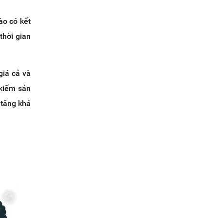
ào có kết
thời gian
giá cả và
 kiếm sản
 tăng khả