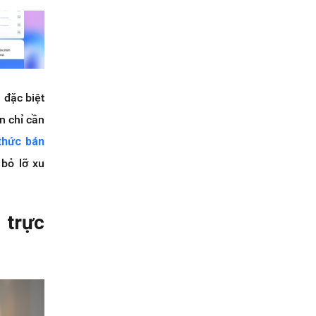
 đặc biệt
n chỉ cần
thức bán
bỏ lỡ xu
 trực