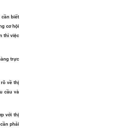
 cần biết
ng cơ hội
 thì việc
hàng trực
rõ về thị
hu cầu và
 với thị
 cần phải