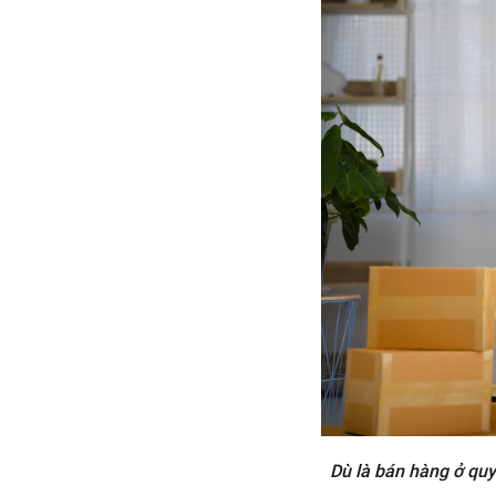
4.6 Kinh doanh dịch vụ quảng
cáo
4.7 MMO
4.8 Kinh doanh bằng Google
Adwords
4.9 Mô hình MLM
4.10 Bán hàng trên Youtube
4.11 Dropshipping
4.12 Bán hàng trên Etsy
4.13 Bán hàng trên Upwork
5. Kết luận
Dù là bán hàng ở quy