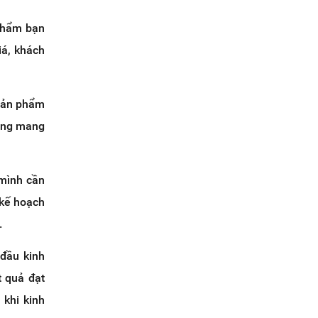
 phẩm bạn
iá, khách
 sản phẩm
oang mang
 mình cần
 kế hoạch
.
 đầu kinh
t quả đạt
 khi kinh