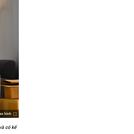
àn hình
và có kế