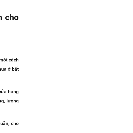
n cho
 một cách
mua ở bất
 cửa hàng
ng, lương
tuần, cho