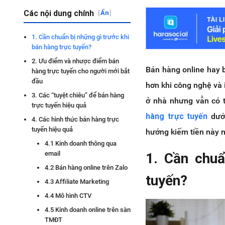
Các nội dung chính
[
Ẩn
]
1. Cần chuẩn bị những gì trước khi
bán hàng trực tuyến?
2. Ưu điểm và nhược điểm bán
Bán hàng online hay b
hàng trực tuyến cho người mới bắt
đầu
hơn khi công nghệ và 
3. Các “tuyệt chiêu” để bán hàng
ở nhà nhưng vẫn có t
trực tuyến hiệu quả
hàng trực tuyến
dưới
4. Các hình thức bán hàng trực
tuyến hiệu quả
hướng kiếm tiền này 
4.1 Kinh doanh thông qua
email
1. Cần chuẩ
4.2 Bán hàng online trên Zalo
tuyến?
4.3 Affiliate Marketing
4.4 Mô hình CTV
4.5 Kinh doanh online trên sàn
TMĐT