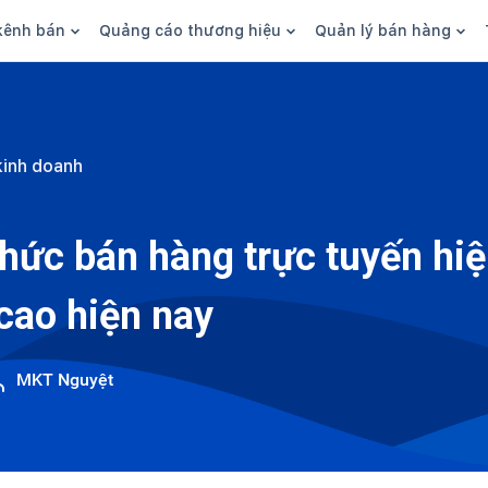
kênh bán
Quảng cáo thương hiệu
Quản lý bán hàng
n hàng
Marketing
Phần mềm quản lý bán hàn
ine
Quảng cáo
Tồn kho
kinh doanh
 kênh
SEO
Giao hàng và phí ship
bsite
Content
Thanh toán
hức bán hàng trực tuyến hiệ
n social
Thương hiệu/Brand
Tài chính
cao hiện nay
n sàn
Nhân viên
hàng
MKT Nguyệt