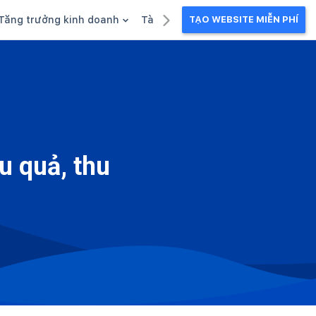
Tăng trưởng kinh doanh
Tài liệu kinh doanh
TẠO WEBSITE MIỄN PHÍ
g
Khuyến mãi
Ebook
Chăm sóc khách hàng
Câu chuyện kinh doanh
Webinar
u quả, thu