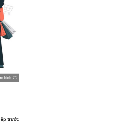
àn hình
iếp trước