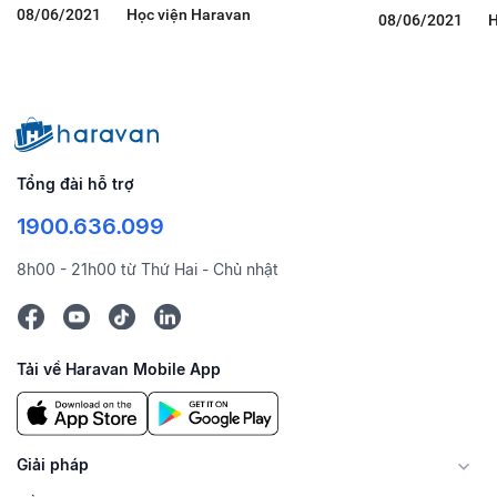
Ngành Nội Thất Và Đồ Gia Dụng
Shopping
08/06/2021
Học viện Haravan
08/06/2021
H
Tổng đài hỗ trợ
1900.636.099
8h00 - 21h00 từ Thứ Hai - Chủ nhật
Tải về Haravan Mobile App
Giải pháp