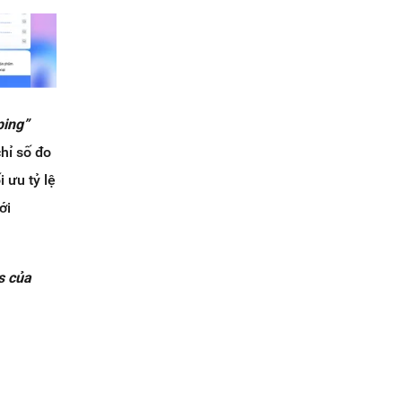
ping”
hỉ số đo
 ưu tỷ lệ
ới
s của