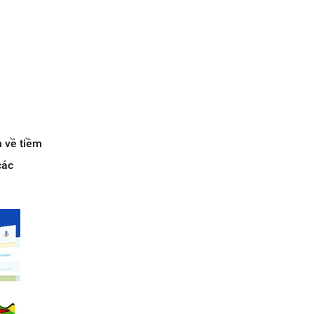
h về tiềm
các