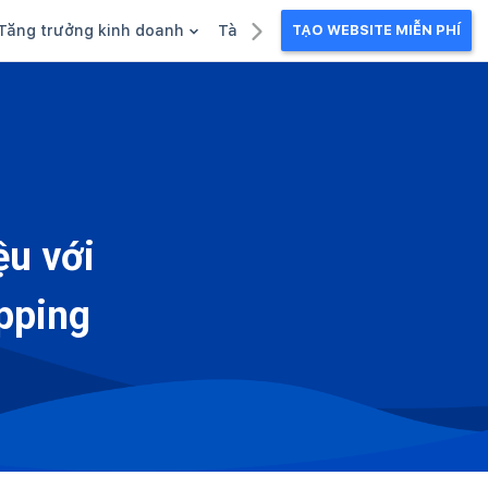
Tăng trưởng kinh doanh
Tài liệu kinh doanh
TẠO WEBSITE MIỄN PHÍ
g
Khuyến mãi
Ebook
Chăm sóc khách hàng
Câu chuyện kinh doanh
Webinar
ệu với
pping