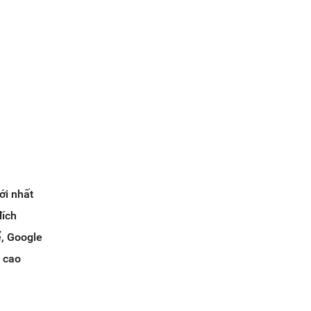
ới nhất
đích
ể, Google
 cao