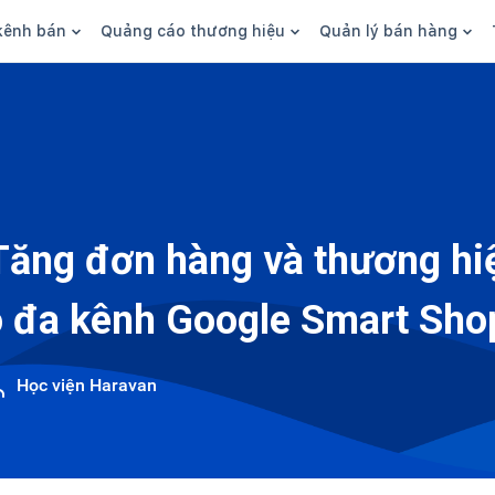
kênh bán
Quảng cáo thương hiệu
Quản lý bán hàng
n hàng
Marketing
Phần mềm quản lý bán hàn
ine
Quảng cáo
Tồn kho
 kênh
SEO
Giao hàng và phí ship
bsite
Content
Thanh toán
Tăng đơn hàng và thương hi
n social
Thương hiệu/Brand
Tài chính
 đa kênh Google Smart Sho
n sàn
Nhân viên
hàng
Học viện Haravan