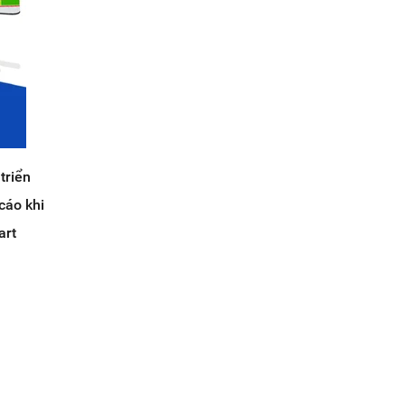
triển
cáo khi
art