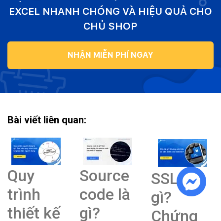
EXCEL NHANH CHÓNG VÀ HIỆU QUẢ CHO
CHỦ SHOP
NHẬN MIỄN PHÍ NGAY
Bài viết liên quan:
Quy
Source
SSL là
trình
code là
gì?
thiết kế
gì?
Chứng