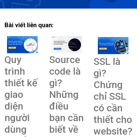
Bài viết liên quan:
Quy
Source
SSL là
trình
code là
gì?
thiết kế
gì?
Chứng
giao
Những
chỉ SSL
diện
điều
có cần
người
bạn cần
thiết cho
dùng
biết về
website?