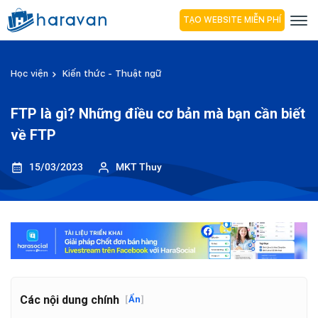
TẠO WEBSITE MIỄN PHÍ
Học viện
Kiến thức - Thuật ngữ
FTP là gì? Những điều cơ bản mà bạn cần biết
về FTP
15/03/2023
MKT Thuy
Các nội dung chính
[
Ẩn
]